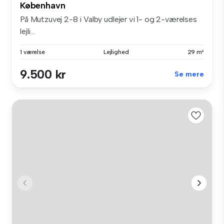
København
På Mutzuvej 2-8 i Valby udlejer vi 1- og 2-værelses
lejli...
1 værelse
Lejlighed
29 m²
9.500 kr
Se mere