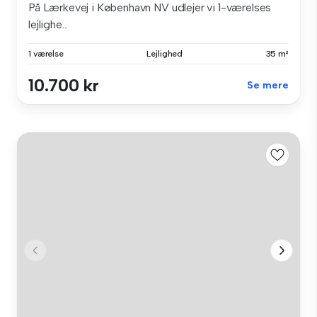
På Lærkevej i København NV udlejer vi 1-værelses
lejlighe...
1 værelse
Lejlighed
35 m²
10.700 kr
Se mere