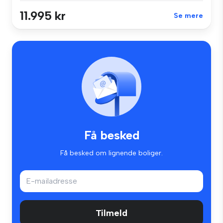
11.995 kr
Se mere
Få besked
Få besked om lignende boliger.
Tilmeld