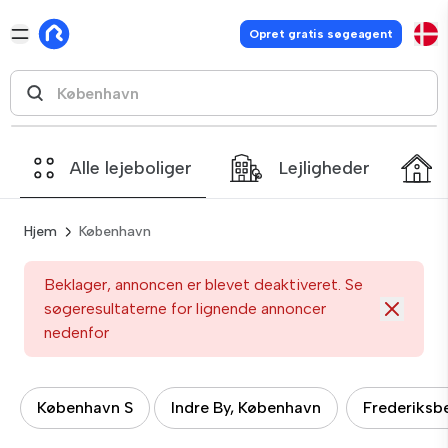
Opret gratis søgeagent
Alle lejeboliger
Lejligheder
Hjem
København
Beklager, annoncen er blevet deaktiveret. Se
søgeresultaterne for lignende annoncer
nedenfor
København S
Indre By, København
Frederiksb