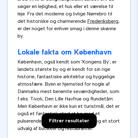
søger en lejlighed, et hus eller et værelse til
leje. Fra det moderne og livlige Nørrebro til
det historiske og charmerende
Frederiksberg
,
er der noget for enhver smag i denne skønne
by.
Lokale fakta om København
København, også kendt som 'Kongens By', er
landets største by og er kendt for sin rige
historie, fantastiske arkitektur og hyggelige
atmosfære. Byen er hjemsted for nogle af
Danmarks mest berømte seværdigheder, som
f.eks. Tivoli, Den Lille Havfrue og Rundetårn.
Men København er ikke kun et turistmål, det er
også et fantastisk sted at bo med et
Filtrer resultater
pulserende natteliv, et rigt kulturliv og et stort
udvalg af butikker og restauranter.