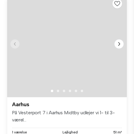
Aarhus
På Vesterport 7 i Aarhus Midtby udlejer vi 1- til 3-
værel...
1 værelse
Lejlighed
51 m²