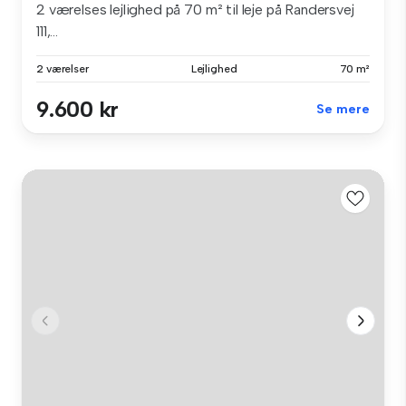
2 værelses lejlighed på 70 m² til leje på Randersvej
111,...
2 værelser
Lejlighed
70 m²
9.600 kr
Se mere