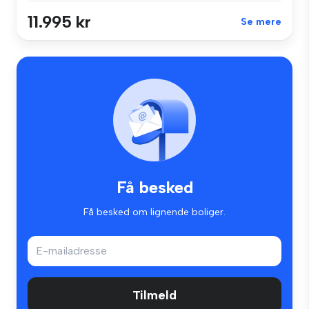
11.995 kr
Se mere
Få besked
Få besked om lignende boliger.
Tilmeld