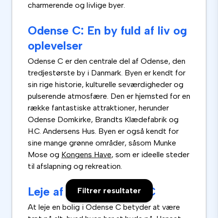
charmerende og livlige byer.
Odense C: En by fuld af liv og
oplevelser
Odense C er den centrale del af Odense, den
tredjestørste by i Danmark. Byen er kendt for
sin rige historie, kulturelle seværdigheder og
pulserende atmosfære. Den er hjemsted for en
række fantastiske attraktioner, herunder
Odense Domkirke, Brandts Klædefabrik og
H.C. Andersens Hus. Byen er også kendt for
sine mange grønne områder, såsom Munke
Mose og
Kongens Have
, som er ideelle steder
til afslapning og rekreation.
Leje af bolig i Odense C
Filtrer resultater
At leje en bolig i Odense C betyder at være