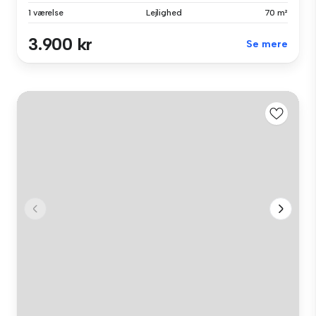
1 værelse
Lejlighed
70 m²
3.900 kr
Se mere