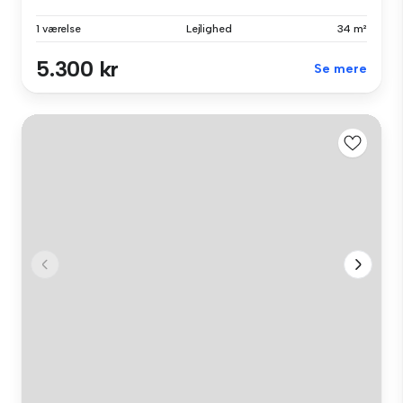
1 værelse
Lejlighed
34 m²
5.300 kr
Se mere