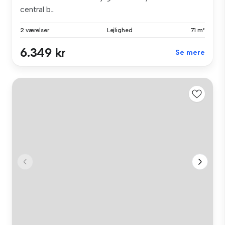
central b...
2 værelser
Lejlighed
71 m²
6.349 kr
Se mere