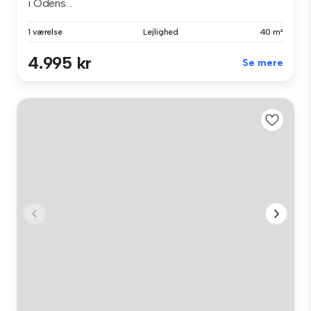
i Odens...
1 værelse
Lejlighed
40 m²
4.995 kr
Se mere