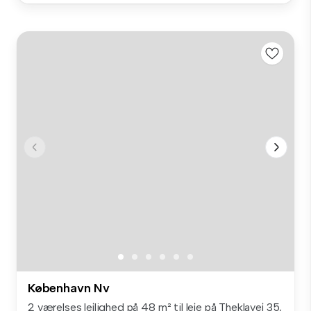
København Nv
2 værelses lejlighed på 48 m² til leje på Theklavej 35,