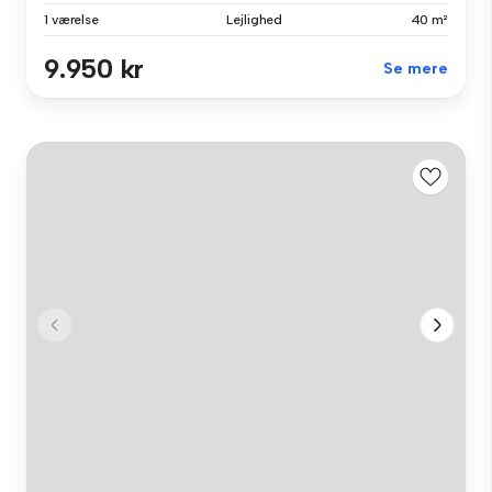
1 værelse
Lejlighed
40 m²
9.950 kr
Se mere