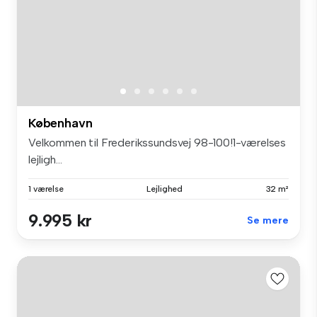
København
Velkommen til Frederikssundsvej 98-100!1-værelses
lejligh...
1 værelse
Lejlighed
32 m²
9.995 kr
Se mere