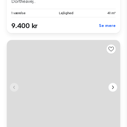
Dortheavej...
1 værelse
Lejlighed
41 m²
9.400 kr
Se mere