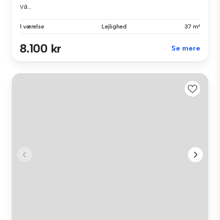
va...
1 værelse
Lejlighed
37 m²
8.100 kr
Se mere