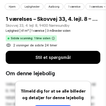
Hjem
Lejligheder
Aalborg
1 værelse
1 værelses – 
1 værelses – Skovvej 33, 4. lejl. 8 – 9400 Nørresundby
Skovvej 33, 4. lejl. 8, 9400 Nørresundby
Lejlighed
|
41 m²
|
1 værelse
|
3 måneder siden
Sidste scanning: 1 time siden
2 visninger de sidste 24 timer
Stil et spørgsmål
Om denne lejebolig
Velkommen til dit nye byferiested på Skovvej 33, 4. lejl.
8, 9400 Nørresundby! Denne moderne 1-værelses
Tilmeld dig for at se alle billeder
lejlighed tilbyder et stilfuldt og hyggeligt opholdsrum.
og detaljer for denne lejebolig
Det åbne koncept er perfekt til at underholde, og det