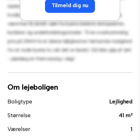
Tilmeld dig nu
slanke køkken er udstyret med de bedste hårde
hvidevarer. Med sin førsteklasses beliggenhed vil du
være kun få skridt væk fra byens bedste restauranter,
butikker og underholdningssteder. Til en overkommelig
pris på 3.844 kr er denne lejlighed en fantastisk mulighed
for at nyde byens liv, når det er bedst. Gå ikke glip af det
- planlæg en fremvisning i dag!
Om lejeboligen
Boligtype
Lejlighed
Størrelse
41 m²
Værelser
1