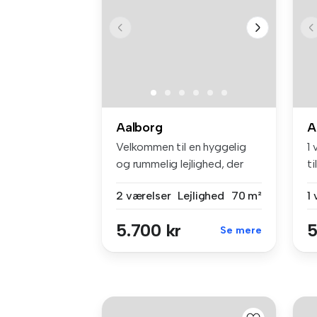
Aalborg
A
Velkommen til en hyggelig
1 
og rummelig lejlighed, der
ti
komb...
2 værelser
Lejlighed
70 m²
1
5.700 kr
5
Se mere