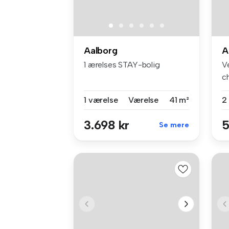
Aalborg
A
1 ærelses STAY-bolig
V
c
le
1 værelse
Værelse
41 m²
2
3.698 kr
5
Se mere