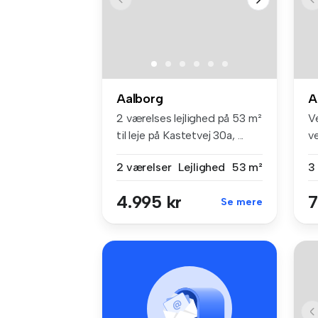
Aalborg
A
2 værelses lejlighed på 53 m²
V
til leje på Kastetvej 30a, ...
v
le
2 værelser
Lejlighed
53 m²
3
4.995 kr
7
Se mere