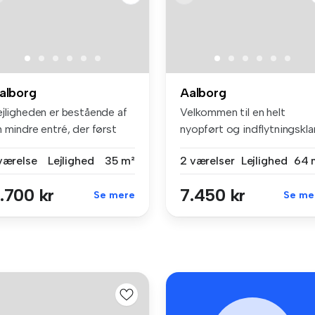
alborg
Aalborg
ejligheden er bestående af
Velkommen til en helt
 mindre entré, der først
nyopført og indflytningskla
...
2-være...
 værelse
Lejlighed
35 m²
2 værelser
Lejlighed
64 
.700 kr
7.450 kr
Se mere
Se me