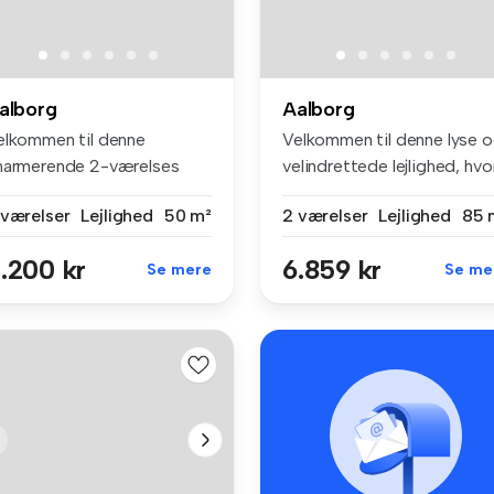
alborg
Aalborg
elkommen til denne
Velkommen til denne lyse 
harmerende 2-værelses
velindrettede lejlighed, hvor.
jlighed på 4...
 værelser
Lejlighed
50 m²
2 værelser
Lejlighed
85 
.200 kr
6.859 kr
Se mere
Se me