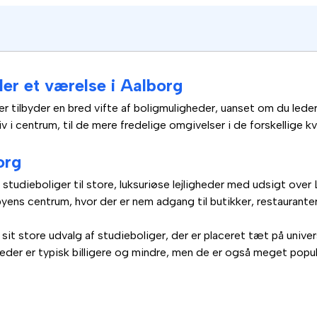
ller et værelse i Aalborg
der tilbyder en bred vifte af boligmuligheder, uanset om du leder 
liv i centrum, til de mere fredelige omgivelser i de forskellige 
org
studieboliger til store, luksuriøse lejligheder med udsigt over 
byens centrum, hvor der er nem adgang til butikker, restaurante
sit store udvalg af studieboliger, der er placeret tæt på unive
gheder er typisk billigere og mindre, men de er også meget pop