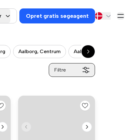
Opret gratis søgeagent
r
org
Aalborg, Centrum
Aalborg SV
Aalborg Ha
Filtre