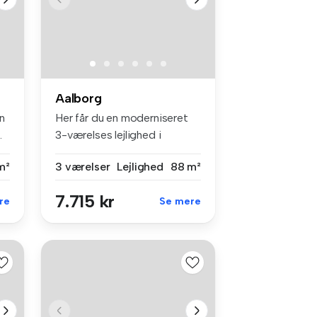
Aalborg
n
Her får du en moderniseret
.
3-værelses lejlighed i
Lejbjer...
m²
3 værelser
Lejlighed
88 m²
7.715 kr
re
Se mere