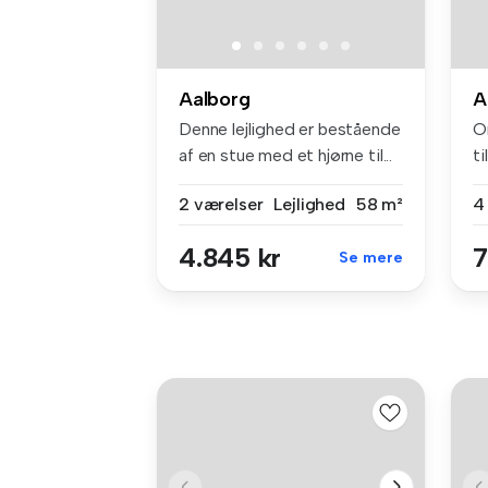
Aalborg
A
Denne lejlighed er bestående
Om
af en stue med et hjørne til...
ti
2 værelser
Lejlighed
58 m²
4
4.845 kr
7
Se mere