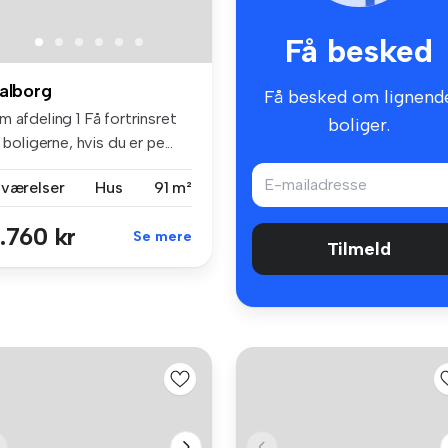
Få besked
alborg
Få besked om lignend
 afdeling 1 Få fortrinsret
boliger.
l boligerne, hvis du er pe...
 værelser
Hus
91 m²
.760 kr
Se mere
Tilmeld