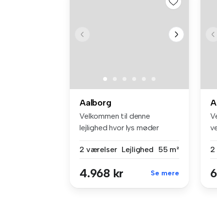
Aalborg
A
Velkommen til denne
V
lejlighed hvor lys møder
ve
central beli...
Tu
2 værelser
Lejlighed
55 m²
2
4.968 kr
6
Se mere