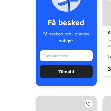
Få besked
A
Få besked om lignende
L
boliger.
en
fø
1
3
Tilmeld