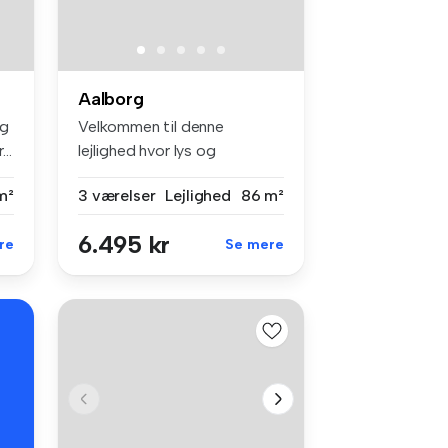
Aalborg
og
Velkommen til denne
..
lejlighed hvor lys og
rummelighed mød...
m²
3 værelser
Lejlighed
86 m²
6.495 kr
re
Se mere