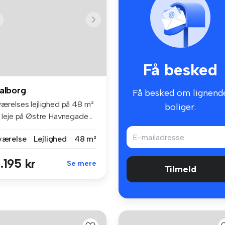
Få besked
alborg
Få besked om lignend
værelses lejlighed på 48 m²
boliger.
l leje på Østre Havnegade...
 værelse
Lejlighed
48 m²
.195 kr
Se mere
Tilmeld