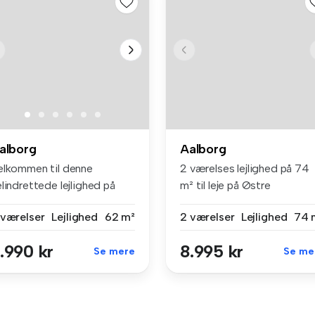
alborg
Aalborg
elkommen til denne
2 værelses lejlighed på 74
lindrettede lejlighed på
m² til leje på Østre
røgade i...
Havnepark...
 værelser
Lejlighed
62 m²
2 værelser
Lejlighed
74 
.990 kr
8.995 kr
Se mere
Se me