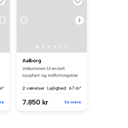
Aalborg
Velkommen til en helt
nyopført og indflytningsklar
2-være...
m²
2 værelser
Lejlighed
67 m²
7.850 kr
re
Se mere