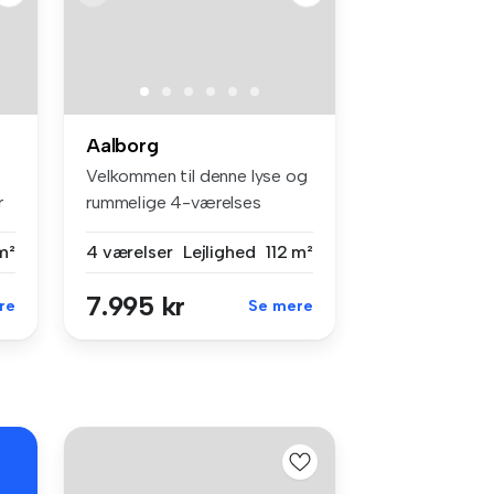
Aalborg
Velkommen til denne lyse og
r
rummelige 4-værelses
lejlighe...
m²
4 værelser
Lejlighed
112 m²
7.995 kr
re
Se mere