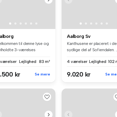
alborg
Aalborg Sv
elkommen til denne lyse og
Kanthusene er placeret i de
elholdte 3-værelses
sydlige del af Sofiendalen. ..
jlighe...
 værelser
Lejlighed
83 m²
4 værelser
Lejlighed
102 
.500 kr
9.020 kr
Se mere
Se me