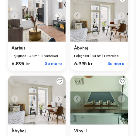
Aarhus
Åbyhøj
Lejlighed
|
43 m²
|
2 værelser
Lejlighed
|
34 m²
|
1 værelse
6.895 kr
Se mere
6.995 kr
Se mere
Åbyhøj
Viby J