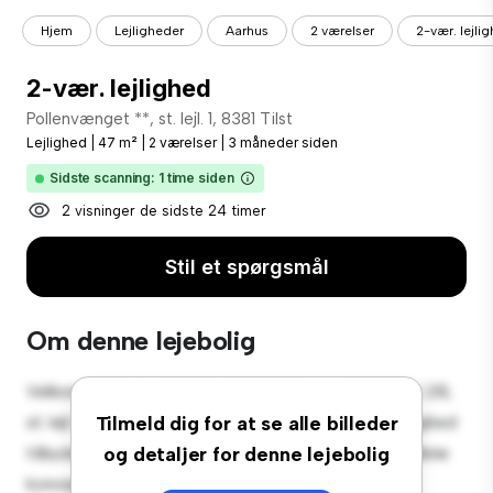
Hjem
Lejligheder
Aarhus
2 værelser
2-vær. lejli
2-vær. lejlighed
Pollenvænget **, st. lejl. 1, 8381 Tilst
Lejlighed
|
47 m²
|
2 værelser
|
3 måneder siden
Sidste scanning: 1 time siden
2 visninger de sidste 24 timer
Stil et spørgsmål
Om denne lejebolig
Velkommen til dit nye byferiested på Pollenvænget 28,
st. lejl. 1, 8381 Tilst! Denne moderne 2-værelses lejlighed
Tilmeld dig for at se alle billeder
tilbyder et stilfuldt og hyggeligt opholdsrum. Det åbne
og detaljer for denne lejebolig
koncept er perfekt til at underholde, og det slanke