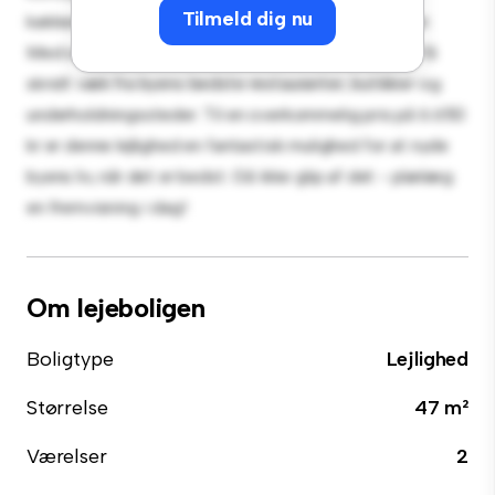
Tilmeld dig nu
køkken er udstyret med de bedste hårde hvidevarer.
Med sin førsteklasses beliggenhed vil du være kun få
skridt væk fra byens bedste restauranter, butikker og
underholdningssteder. Til en overkommelig pris på 6.650
kr er denne lejlighed en fantastisk mulighed for at nyde
byens liv, når det er bedst. Gå ikke glip af det - planlæg
en fremvisning i dag!
Om lejeboligen
Boligtype
Lejlighed
Størrelse
47 m²
Værelser
2