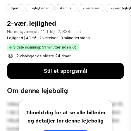
Hjem
Lejligheder
Aarhus
2 værelser
2-vær. lejli
2-vær. lejlighed
Honningvænget **, 1. lejl. 2, 8381 Tilst
Lejlighed
|
43 m²
|
2 værelser
|
3 måneder siden
Sidste scanning: 51 minutter siden
2 visninger de sidste 24 timer
Stil et spørgsmål
Om denne lejebolig
Velkommen til dit nye byferiested på Honningvænget 81,
1. lejl. 2, 8381 Tilst! Denne moderne 2-værelses lejlighed
Tilmeld dig for at se alle billeder
tilbyder et stilfuldt og hyggeligt opholdsrum. Det åbne
og detaljer for denne lejebolig
koncept er perfekt til at underholde, og det slanke