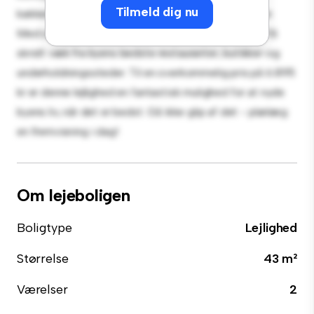
Tilmeld dig nu
køkken er udstyret med de bedste hårde hvidevarer.
Med sin førsteklasses beliggenhed vil du være kun få
skridt væk fra byens bedste restauranter, butikker og
underholdningssteder. Til en overkommelig pris på 6.895
kr er denne lejlighed en fantastisk mulighed for at nyde
byens liv, når det er bedst. Gå ikke glip af det - planlæg
en fremvisning i dag!
Om lejeboligen
Boligtype
Lejlighed
Størrelse
43 m²
Værelser
2