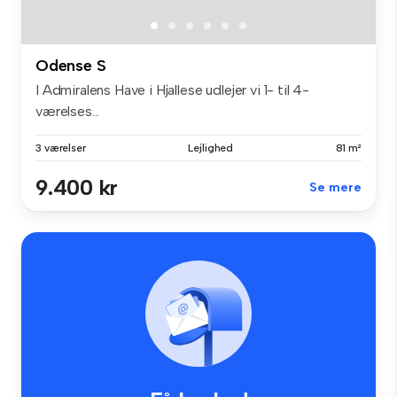
Odense S
I Admiralens Have i Hjallese udlejer vi 1- til 4-
værelses...
3 værelser
Lejlighed
81 m²
9.400 kr
Se mere