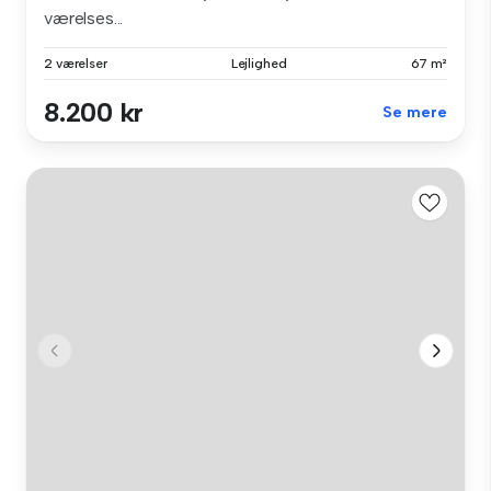
værelses...
2 værelser
Lejlighed
67 m²
8.200 kr
Se mere