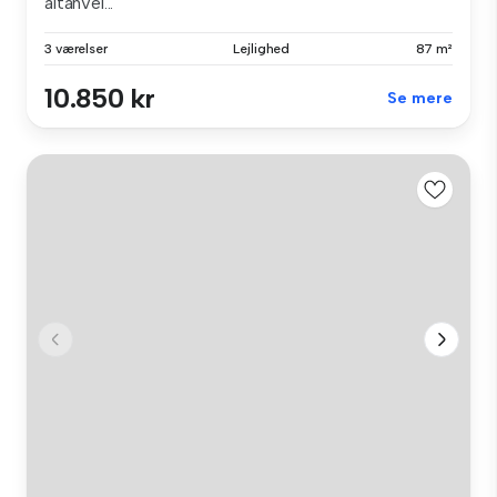
altanVel...
3 værelser
Lejlighed
87 m²
10.850 kr
Se mere