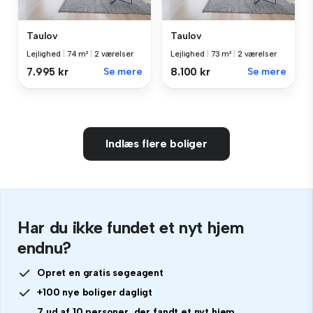
Taulov
Taulov
Lejlighed
|
74 m²
|
2 værelser
Lejlighed
|
73 m²
|
2 værelser
7.995 kr
Se mere
8.100 kr
Se mere
Indlæs flere boliger
Har du ikke fundet et nyt hjem
endnu?
Opret en gratis søgeagent
+100 nye boliger dagligt
7 ud af 10 personer, der fandt et nyt hjem,