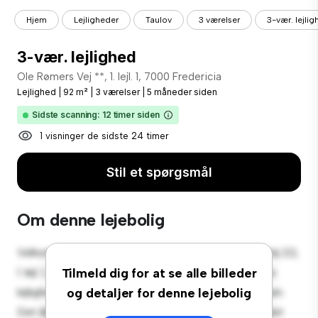
Hjem
Lejligheder
Taulov
3 værelser
3-vær. lejli
3-vær. lejlighed
Ole Rømers Vej **, 1. lejl. 1, 7000 Fredericia
Lejlighed
|
92 m²
|
3 værelser
|
5 måneder siden
Sidste scanning: 12 timer siden
1 visninger de sidste 24 timer
Stil et spørgsmål
Om denne lejebolig
Velkommen til dit nye byferiested på Ole Rømers Vej 22,
1. lejl. 1, 7000 Fredericia! Denne moderne 3-værelses
Tilmeld dig for at se alle billeder
lejlighed tilbyder et stilfuldt og hyggeligt opholdsrum.
og detaljer for denne lejebolig
Det åbne koncept er perfekt til at underholde, og det