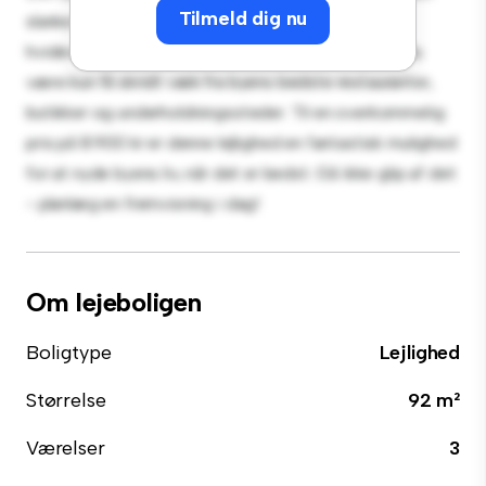
Tilmeld dig nu
slanke køkken er udstyret med de bedste hårde
hvidevarer. Med sin førsteklasses beliggenhed vil du
være kun få skridt væk fra byens bedste restauranter,
butikker og underholdningssteder. Til en overkommelig
pris på 8.900 kr er denne lejlighed en fantastisk mulighed
for at nyde byens liv, når det er bedst. Gå ikke glip af det
- planlæg en fremvisning i dag!
Om lejeboligen
Boligtype
Lejlighed
Størrelse
92 m²
Værelser
3