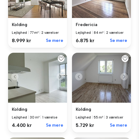
Kolding
Fredericia
Lejlighed
|
77 m²
|
2 værelser
Lejlighed
|
84 m²
|
2 værelser
8.999 kr
Se mere
6.875 kr
Se mere
Kolding
Kolding
Lejlighed
|
30 m²
|
1 værelse
Lejlighed
|
55 m²
|
3 værelser
4.400 kr
Se mere
5.729 kr
Se mere