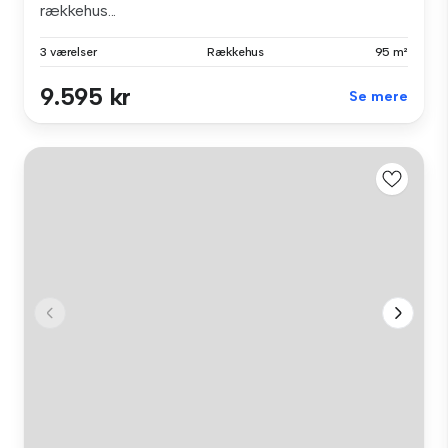
rækkehus...
3 værelser
Rækkehus
95 m²
9.595 kr
Se mere