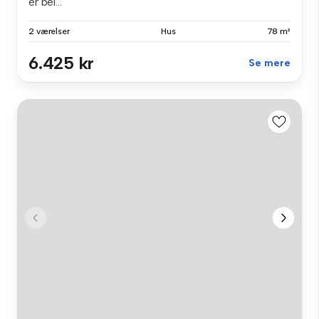
er bel...
2 værelser
Hus
78 m²
6.425 kr
Se mere