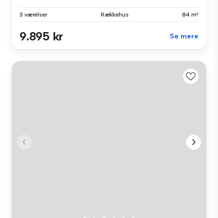
3 værelser
Rækkehus
84 m²
9.895 kr
Se mere