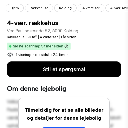
Hjem
Rækkehuse
Kolding
4 værelser
4-vær. ræ
4-vær. rækkehus
Ved Paulinesminde 52, 6000 Kolding
Rækkehus
|
91 m²
|
4 værelser
|
1 år siden
Sidste scanning: 9 timer siden
1 visninger de sidste 24 timer
Stil et spørgsmål
Om denne lejebolig
Velkommen til dit nye byhusreservat på Ved
Paulinesminde 52, 6000 Kolding! Dette rummelige 4-
Tilmeld dig for at se alle billeder
værelses rækkehus tilbyder et moderne og komfortabelt
og detaljer for denne lejebolig
opholdsrum. Det veldesignede layout giver masser af