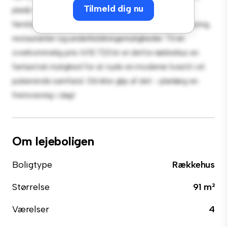
Tilmeld dig nu
plads til afslapning og underholdning. Med sin
førsteklasses beliggenhed vil du være tæt på shopping,
restauranter og underholdningsmuligheder. Til en
overkommelig pris til 10.720 kr er dette rækkehus en
fantastisk mulighed for at nyde en moderne livsstil i et
pulserende samfund. Gå ikke glip af det - planlæg en
fremvisning i dag!
Om lejeboligen
Boligtype
Rækkehus
Størrelse
91 m²
Værelser
4