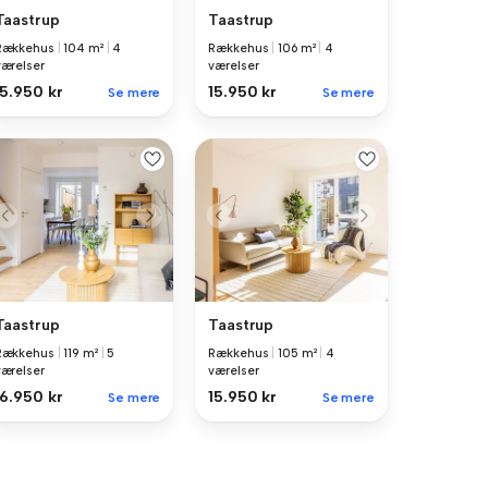
Taastrup
Taastrup
Rækkehus
|
104 m²
|
4
Rækkehus
|
106 m²
|
4
værelser
værelser
15.950 kr
15.950 kr
Se mere
Se mere
Taastrup
Taastrup
Rækkehus
|
119 m²
|
5
Rækkehus
|
105 m²
|
4
værelser
værelser
16.950 kr
15.950 kr
Se mere
Se mere