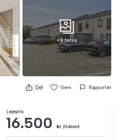
+9 fotos
Del
Gem
Rapportér
Lejepris
16.500
kr
/måned