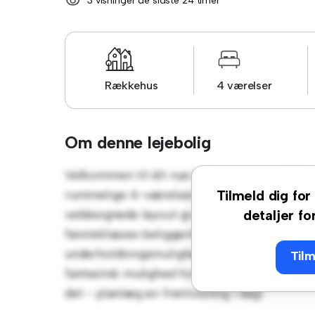
3 visninger de sidste 24 timer
Rækkehus
4 værelser
Om denne lejebolig
Velkommen til dit nye byhusreservat på Gis
rummelige 4-værelses rækkehus tilbyder e
Tilmeld dig for 
veldesignede layout giver masser af plads ti
detaljer fo
førsteklasses beliggenhed vil du være tæt p
underholdningsmuligheder. Til en overkommel
Tilm
fantastisk mulighed for at nyde en moderne l
det - planlæg en fremvisning i dag!