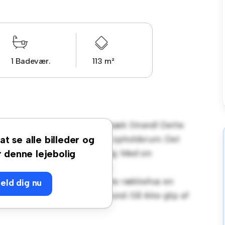
1 Badevær.
113 m²
selfeldvej 16E, 2665 Vallensbæk Strand! Dette
t moderne og komfortabelt opholdsrum. Det
at se alle billeder og
l afslapning og underholdning. Med sin
r denne lejebolig
å shopping, restauranter og
ig pris til 16.500 kr er dette rækkehus en
eld dig nu
ivsstil i et pulserende samfund. Gå ikke glip af