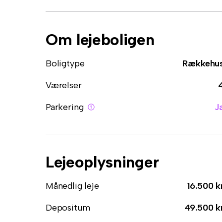
Om lejeboligen
Boligtype
Rækkehu
Værelser
Parkering
J
Lejeoplysninger
Månedlig leje
16.500 k
Depositum
49.500 k