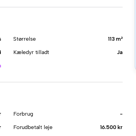
s
Størrelse
113 m²
4
Kæledyr tilladt
Ja
a
r
Forbrug
-
r
Forudbetalt leje
16.500 kr