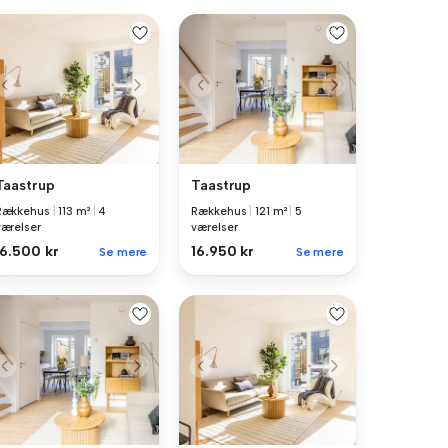
Taastrup
Taastrup
Rækkehus
|
113 m²
|
4
Rækkehus
|
121 m²
|
5
værelser
værelser
16.500 kr
16.950 kr
Se mere
Se mere