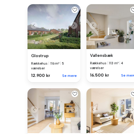
Vallensbæk
Glostrup
Rækkehus
|
113 m²
|
4
Rækkehus
|
116 m²
|
5
værelser
værelser
16.500 kr
12.900 kr
Se mer
Se mere