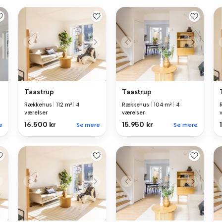
Taastrup
Taastrup
Rækkehus
|
112 m²
|
4
Rækkehus
|
104 m²
|
4
værelser
værelser
16.500 kr
15.950 kr
e
Se mere
Se mere