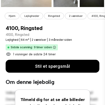
Hjem
Lejligheder
Ringsted
2 værelser
4100, Rin
4100, Ringsted
4100, Ringsted
Lejlighed
|
64 m²
|
2 værelser
|
3 måneder siden
Sidste scanning: 9 timer siden
1 visninger de sidste 24 timer
Stil et spørgsmål
Om denne lejebolig
Velkommen til dit nye byferiested på 4100, Ringsted!
Denne moderne 2-værelses lejlighed tilbyder et stilfuldt
Tilmeld dig for at se alle billeder