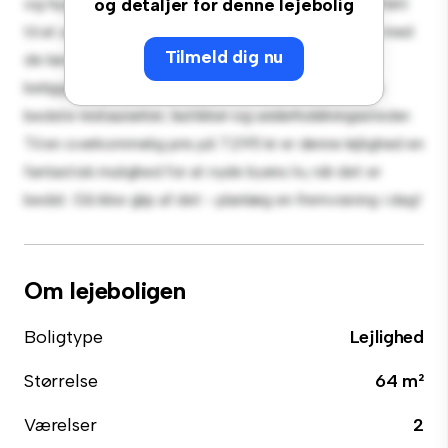
og hyggeligt opholdsrum. Det åbne koncept er perfekt
og detaljer for denne lejebolig
til at underholde, og det slanke køkken er udstyret med
Tilmeld dig nu
de bedste hårde hvidevarer. Med sin førsteklasses
beliggenhed vil du være kun få skridt væk fra byens
bedste restauranter, butikker og underholdningssteder.
Til en overkommelig pris på 7.295 kr er denne lejlighed en
fantastisk mulighed for at nyde byens liv, når det er
bedst. Gå ikke glip af det - planlæg en fremvisning i dag!
Om lejeboligen
Boligtype
Lejlighed
Størrelse
64 m²
Værelser
2