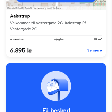
Aalestrup
Velkommen til Vestergade 2C, Aalestrup På
Vestergade 2C...
6 værelser
Lejlighed
119 m²
6.895 kr
Se mere
Få besked