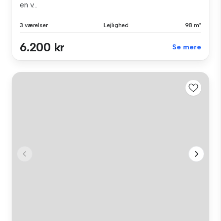
en v...
3 værelser
Lejlighed
98 m²
6.200 kr
Se mere