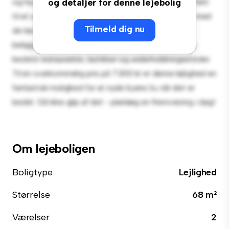
og hyggeligt opholdsrum. Det åbne koncept er perfekt
og detaljer for denne lejebolig
til at underholde, og det slanke køkken er udstyret med
Tilmeld dig nu
de bedste hårde hvidevarer. Med sin førsteklasses
beliggenhed vil du være kun få skridt væk fra byens
bedste restauranter, butikker og underholdningssteder.
Til en overkommelig pris på 7.300 kr er denne lejlighed en
fantastisk mulighed for at nyde byens liv, når det er
bedst. Gå ikke glip af det - planlæg en fremvisning i dag!
Om lejeboligen
Boligtype
Lejlighed
Størrelse
68 m²
Værelser
2