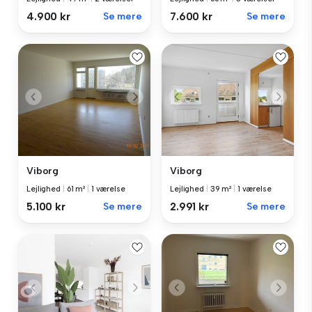
4.900 kr
Se mere
7.600 kr
Se mere
Viborg
Viborg
Lejlighed
|
61 m²
|
1 værelse
Lejlighed
|
39 m²
|
1 værelse
5.100 kr
Se mere
2.991 kr
Se mere