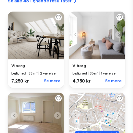
Se alle 46 lignende resultater
Viborg
Viborg
Lejlighed
|
83 m²
|
2 værelser
Lejlighed
|
36 m²
|
1 værelse
7.250 kr
Se mere
4.750 kr
Se mere