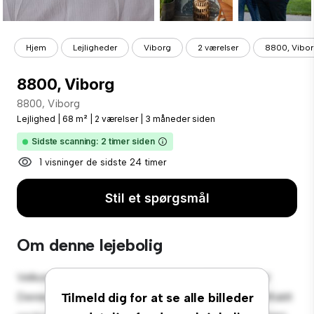
Hjem
Lejligheder
Viborg
2 værelser
8800, Vibo
8800, Viborg
8800, Viborg
Lejlighed
|
68 m²
|
2 værelser
|
3 måneder siden
Sidste scanning: 2 timer siden
1 visninger de sidste 24 timer
Stil et spørgsmål
Om denne lejebolig
Velkommen til dit nye byferiested på 8800, Viborg!
Denne moderne 2-værelses lejlighed tilbyder et stilfuldt
Tilmeld dig for at se alle billeder