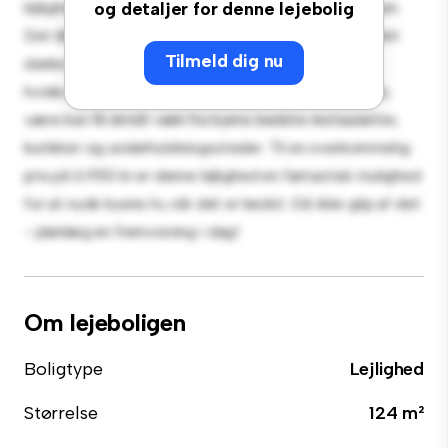
lejlighed tilbyder et stilfuldt og hyggeligt opholdsrum.
og detaljer for denne lejebolig
Det åbne koncept er perfekt til at underholde, og det
Tilmeld dig nu
slanke køkken er udstyret med de bedste hårde
hvidevarer. Med sin førsteklasses beliggenhed vil du
være kun få skridt væk fra byens bedste restauranter,
butikker og underholdningssteder. Til en overkommelig
pris på 6.950 kr er denne lejlighed en fantastisk mulighed
for at nyde byens liv, når det er bedst. Gå ikke glip af det
- planlæg en fremvisning i dag!
Om lejeboligen
Boligtype
Lejlighed
Størrelse
124 m²