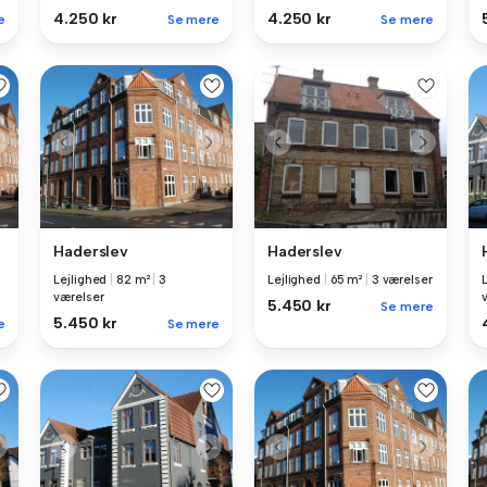
4.250 kr
4.250 kr
e
Se mere
Se mere
Haderslev
Haderslev
Lejlighed
|
82 m²
|
3
Lejlighed
|
65 m²
|
3 værelser
værelser
5.450 kr
Se mere
5.450 kr
e
Se mere