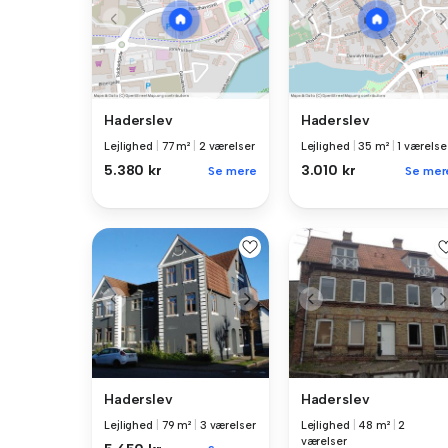
Haderslev
Haderslev
Lejlighed
|
77 m²
|
2 værelser
Lejlighed
|
35 m²
|
1 værelse
5.380 kr
3.010 kr
Se mere
Se mer
Haderslev
Haderslev
Lejlighed
|
79 m²
|
3 værelser
Lejlighed
|
48 m²
|
2
værelser