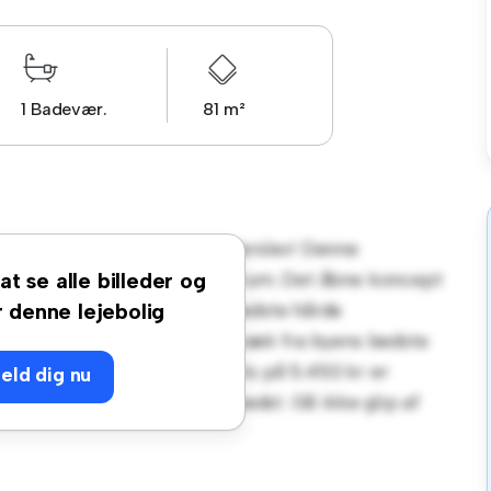
1 Badevær.
81 m²
de 4C, lejlighed nr. 30, Haderslev! Denne
ilfuldt og hyggeligt opholdsrum. Det åbne koncept
at se alle billeder og
 køkken er udstyret med de bedste hårde
r denne lejebolig
ed vil du være kun få skridt væk fra byens bedste
der. Til en overkommelig pris på 5.450 kr er
eld dig nu
 nyde byens liv, når det er bedst. Gå ikke glip af