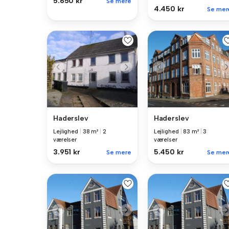
5.650 kr
Se mere
4.450 kr
Se mer
Haderslev
Haderslev
Lejlighed
|
38 m²
|
2
Lejlighed
|
83 m²
|
3
værelser
værelser
3.951 kr
5.450 kr
Se mere
Se mer