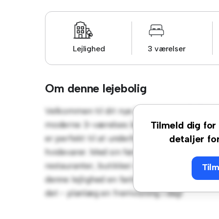
Lejlighed
3 værelser
Om denne lejebolig
Velkommen til dit nye byferiested på Allega
moderne 3-værelses lejlighed tilbyder et st
Tilmeld dig for 
er perfekt til at underholde, og det slanke
detaljer fo
hvidevarer. Med sin førsteklasses beliggenh
restauranter, butikker og underholdningsste
Tilm
denne lejlighed en fantastisk mulighed for at
det - planlæg en fremvisning i dag!