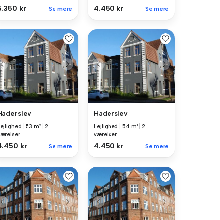
5.350 kr
4.450 kr
Se mere
Se mere
Haderslev
Haderslev
Lejlighed
|
53 m²
|
2
Lejlighed
|
54 m²
|
2
værelser
værelser
4.450 kr
4.450 kr
Se mere
Se mere