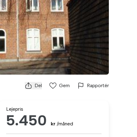
Del
Gem
Rapportér
Lejepris
5.450
kr
/måned