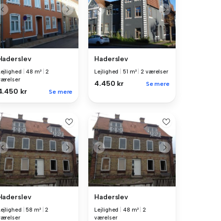
Haderslev
Haderslev
Lejlighed
|
48 m²
|
2
Lejlighed
|
51 m²
|
2 værelser
værelser
4.450 kr
Se mere
4.450 kr
Se mere
Haderslev
Haderslev
Lejlighed
|
58 m²
|
2
Lejlighed
|
48 m²
|
2
værelser
værelser