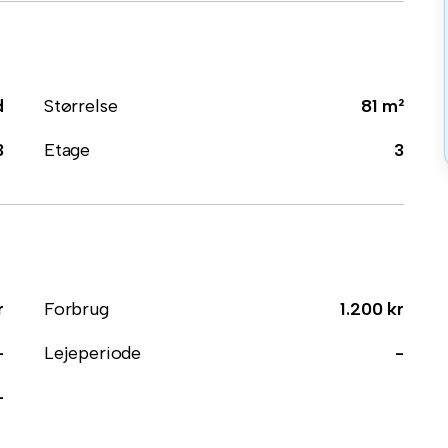
d
Størrelse
81 m²
3
Etage
3
r
Forbrug
1.200 kr
-
Lejeperiode
-
-