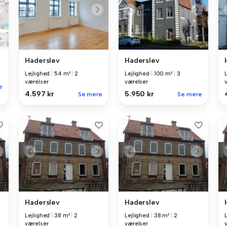
Haderslev
Haderslev
Lejlighed
|
54 m²
|
2
Lejlighed
|
100 m²
|
3
værelser
værelser
e
4.597 kr
5.950 kr
Se mere
Se mere
Haderslev
Haderslev
Lejlighed
|
38 m²
|
2
Lejlighed
|
38 m²
|
2
værelser
værelser