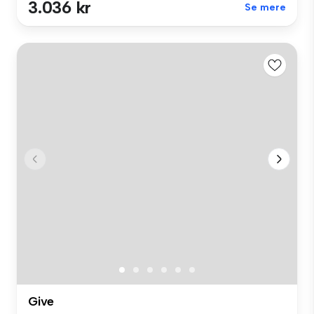
3.036 kr
Se mere
Give