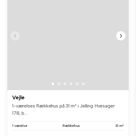
Vejle
1-værelses Rækkehus på 31 m² i Jelling Hvesager
178, b....
1 værelse
Rækkehus
31 m²