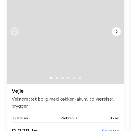
Vejle
Velindrettet bolig med køkken-alrum, to værelser,
brygger...
3 værelser
Rækkehus
85 m²