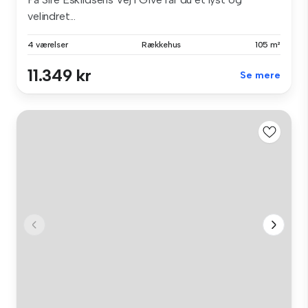
velindret...
4 værelser
Rækkehus
105 m²
11.349 kr
Se mere