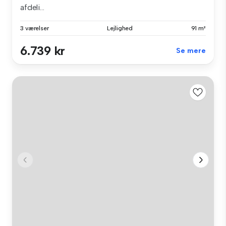
afdeli...
3 værelser
Lejlighed
91 m²
6.739 kr
Se mere