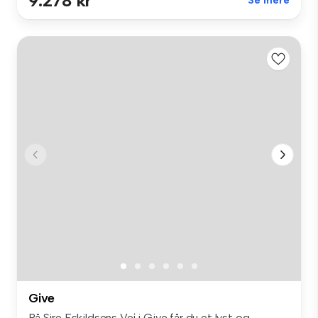
9.278 kr
Se mere
Give
På Sire Eskildsens Vej i Give får du et lyst og