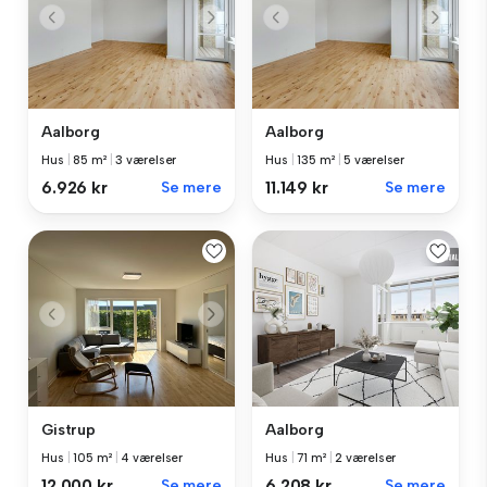
Aalborg
Aalborg
Hus
|
85 m²
|
3 værelser
Hus
|
135 m²
|
5 værelser
6.926 kr
Se mere
11.149 kr
Se mere
Gistrup
Aalborg
Hus
|
105 m²
|
4 værelser
Hus
|
71 m²
|
2 værelser
12.000 kr
Se mere
6.208 kr
Se mere