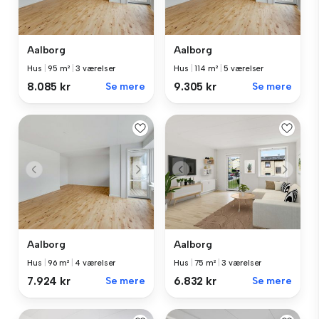
Aalborg
Aalborg
Hus
|
95 m²
|
3 værelser
Hus
|
114 m²
|
5 værelser
8.085 kr
Se mere
9.305 kr
Se mere
Aalborg
Aalborg
Hus
|
96 m²
|
4 værelser
Hus
|
75 m²
|
3 værelser
7.924 kr
Se mere
6.832 kr
Se mere