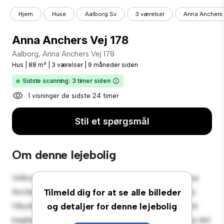
Hjem
Huse
Aalborg Sv
3 værelser
Anna Anchers 
Anna Anchers Vej 178
Aalborg, Anna Anchers Vej 178
Hus
|
88 m²
|
3 værelser
|
9 måneder siden
Sidste scanning: 3 timer siden
1 visninger de sidste 24 timer
Stil et spørgsmål
Om denne lejebolig
Velkommen til din nye forstadsoase på Aalborg, Anna
Anchers Vej 178! Dette charmerende 3-værelses hus
Tilmeld dig for at se alle billeder
tilbyder et rummeligt og indbydende miljø. Den store
og detaljer for denne lejebolig
baghave er perfekt til udendørs sammenkomster, og det