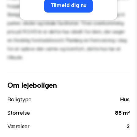
Tilmeld dig nu
hyggelige interiør giver et behageligt tilbagetog.
Beliggende i et familievenligt kvarter, har du adgang til
parker, skoler og lokale faciliteter. Til en overkommelig
pris på 19.245 kr er dette hus ideelt for dem, der søger
en fredelig forstadslivsstil. Planlæg en fremvisning i dag
for at opleve den varme og komfort, dette hus har at
tilbyde.
Om lejeboligen
Boligtype
Hus
Størrelse
88 m²
Værelser
3