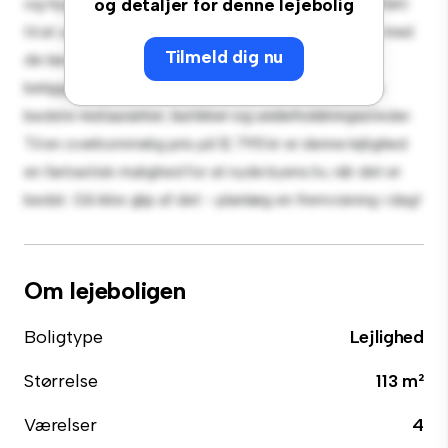
og hyggeligt opholdsrum. Det åbne koncept er perfekt
og detaljer for denne lejebolig
til at underholde, og det slanke køkken er udstyret med
Tilmeld dig nu
de bedste hårde hvidevarer. Med sin førsteklasses
beliggenhed vil du være kun få skridt væk fra byens
bedste restauranter, butikker og underholdningssteder.
Til en overkommelig pris på 12.795 kr er denne lejlighed
en fantastisk mulighed for at nyde byens liv, når det er
bedst. Gå ikke glip af det - planlæg en fremvisning i dag!
Om lejeboligen
Boligtype
Lejlighed
Størrelse
113 m²
Værelser
4