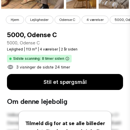
Hjem
Lejligheder
Odense C
4 værelser
5000, O
5000, Odense C
5000, Odense C
Lejlighed
|
113 m²
|
4 værelser
|
2 år siden
Sidste scanning: 8 timer siden
3 visninger de sidste 24 timer
Stil et spørgsmål
Om denne lejebolig
Velkommen til dit nye byferiested på 5000, Odense C!
Denne moderne 4-værelses lejlighed tilbyder et stilfuldt
Tilmeld dig for at se alle billeder