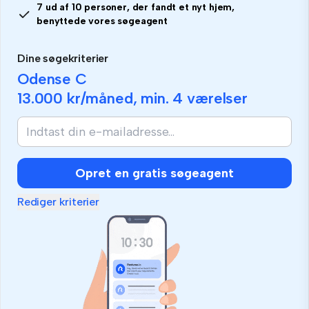
7 ud af 10 personer, der fandt et nyt hjem,
benyttede vores søgeagent
Dine søgekriterier
Odense C
13.000 kr
/måned, min.
4 værelser
Hvis
du
er
menneske,
Opret en gratis søgeagent
så
ignorer
Rediger kriterier
dette
felt