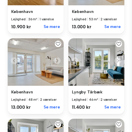
København
København
Lejlighed
|
36 m²
|
1 værelse
Lejlighed
|
53 m²
|
2 værelser
10.900 kr
Se mere
13.000 kr
Se mere
København
Lyngby Tårbæk
Lejlighed
|
48 m²
|
2 værelser
Lejlighed
|
46 m²
|
2 værelser
13.000 kr
Se mere
11.400 kr
Se mere