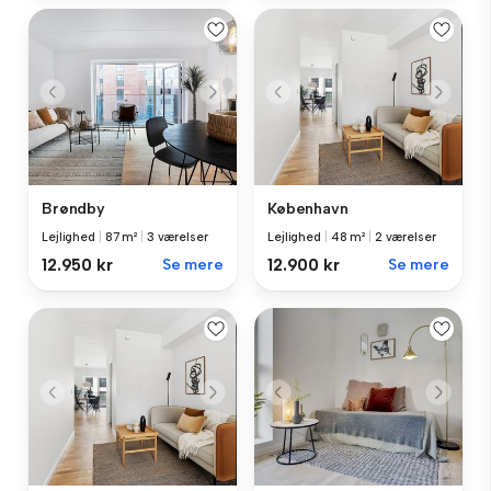
Brøndby
København
Lejlighed
|
87 m²
|
3 værelser
Lejlighed
|
48 m²
|
2 værelser
12.950 kr
Se mere
12.900 kr
Se mere