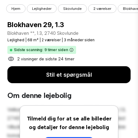
Hjem
Lejligheder
Skovlunde
2 værelser
Blokhave
Blokhaven 29, 1.3
Blokhaven **, 1.3, 2740 Skovlunde
Lejlighed
|
68 m²
|
2 værelser
|
3 måneder siden
Sidste scanning: 9 timer siden
2 visninger de sidste 24 timer
Stil et spørgsmål
Om denne lejebolig
Velkommen til dit nye byferiested på Blokhaven 29, 1.3,
2740 Skovlunde! Denne moderne 2-værelses lejlighed
Tilmeld dig for at se alle billeder
tilbyder et stilfuldt og hyggeligt opholdsrum. Det åbne
og detaljer for denne lejebolig
koncept er perfekt til at underholde, og det slanke