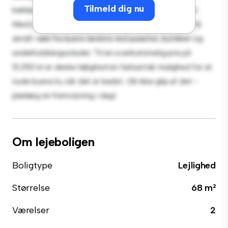
Tilmeld dig nu
køkken er udstyret med de bedste hårde hvidevarer.
Med sin førsteklasses beliggenhed vil du være kun få
skridt væk fra byens bedste restauranter, butikker og
underholdningssteder. Til en overkommelig pris på
13.250 kr er denne lejlighed en fantastisk mulighed for at
nyde byens liv, når det er bedst. Gå ikke glip af det -
planlæg en fremvisning i dag!
Om lejeboligen
Boligtype
Lejlighed
Størrelse
68 m²
Værelser
2