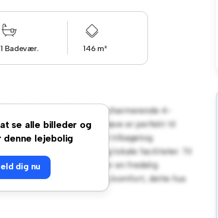
1 Badevær.
146 m²
e Alle 4B, 6760 Ribe! Dette charmerende 4-
dende miljø. Den store baghave er perfekt til
at se alle billeder og
nteriør giver et behageligt tilbagetog.
r denne lejebolig
 adgang til parker, skoler og lokale faciliteter. Til
hus ideelt for dem, der søger en fredelig
eld dig nu
ag for at opleve den varme og komfort, dette hus