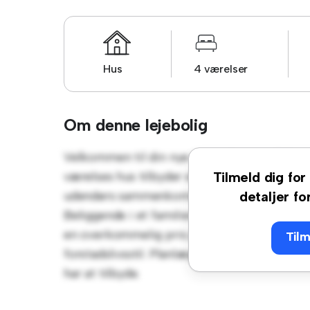
Hus
4 værelser
Om denne lejebolig
Velkommen til din nye forstadsoase på Bøg
værelses hus tilbyder et rummeligt og indby
Tilmeld dig for 
udendørs sammenkomster, og det hyggelige i
detaljer fo
Beliggende i et familievenligt kvarter, har du
en overkommelig pris på 13.900 kr er dette 
Tilm
forstadslivsstil. Planlæg en fremvisning i d
har at tilbyde.