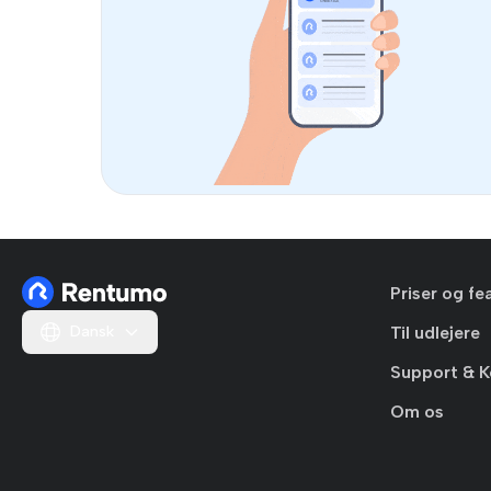
Priser og fe
Dansk
Til udlejere
Support & K
Om os