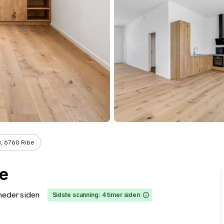
B, 6760 Ribe
be
neder siden
Sidste scanning: 4 timer siden