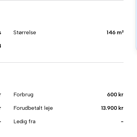
s
Størrelse
146 m²
4
r
Forbrug
600 kr
r
Forudbetalt leje
13.900 kr
-
Ledig fra
-