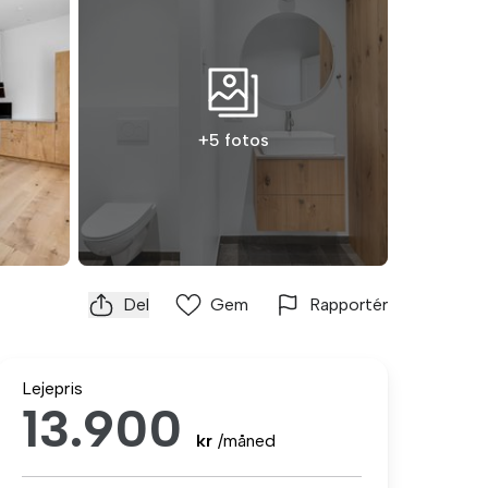
+5 fotos
Del
Gem
Rapportér
Lejepris
13.900
kr
/måned