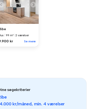
Ribe
Hus
|
99 m²
|
2 værelser
9.900 kr
Se mere
ine søgekriterier
Ribe
14.000 kr
/måned, min.
4 værelser