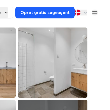
Opret gratis søgeagent
r