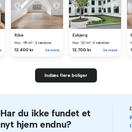
Ribe
Esbjerg
Hus
|
115 m²
|
2 værelser
Hus
|
121 m²
|
3 værelser
12.400 kr
12.700 kr
e
Se mere
Se mere
Indlæs flere boliger
D
Har du ikke fundet et
nyt hjem endnu?