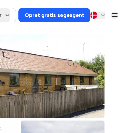
Opret gratis søgeagent
r