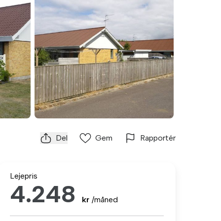
Del
Gem
Rapportér
Lejepris
4.248
kr
/måned