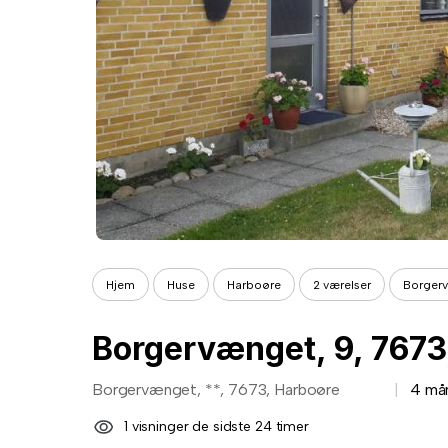
Hjem
Huse
Harboøre
2 værelser
Borgerv
Borgervænget, 9, 7673
Borgervænget, **, 7673, Harboøre
4 må
1 visninger de sidste 24 timer