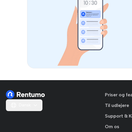
Priser og fe
Dansk
Til udlejere
Support & K
Om os