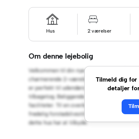
Hus
2 værelser
Om denne lejebolig
Velkommen til din nye forstadsoase på Bor
charmerende 2-værelses hus tilbyder et ru
Tilmeld dig for 
er perfekt til udendørs sammenkomster, og d
detaljer fo
tilbagetog. Beliggende i et familievenligt kv
faciliteter. Til en overkommelig pris på 4.2
Tilm
fredelig forstadslivsstil. Planlæg en fremvi
dette hus har at tilbyde.