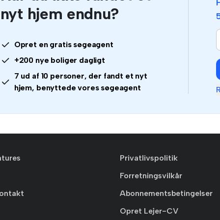
nyt hjem endnu?
Opret en gratis søgeagent
e
+200 nye boliger dagligt
7 ud af 10 personer, der fandt et nyt
hjem, benyttede vores søgeagent
i
R
f
atures
Privatlivspolitik
Forretningsvilkår
ontakt
Abonnementsbetingelser
Opret Lejer-CV