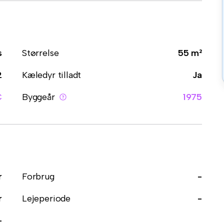
s
Størrelse
55 m²
2
Kæledyr tilladt
Ja
C
Byggeår
1975
r
Forbrug
-
r
Lejeperiode
-
-