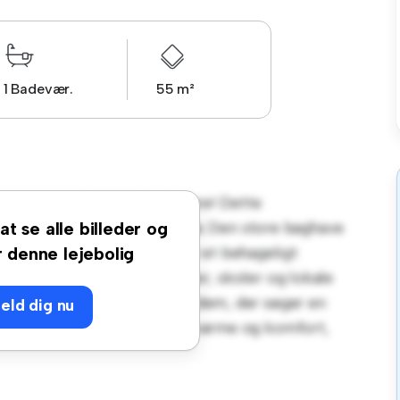
1 Badevær.
55 m²
gervænget, 9, 7673, Harboøre! Dette
mmeligt og indbydende miljø. Den store baghave
at se alle billeder og
et hyggelige interiør giver et behageligt
r denne lejebolig
arter, har du adgang til parker, skoler og lokale
48 kr er dette hus ideelt for dem, der søger en
eld dig nu
sning i dag for at opleve den varme og komfort,