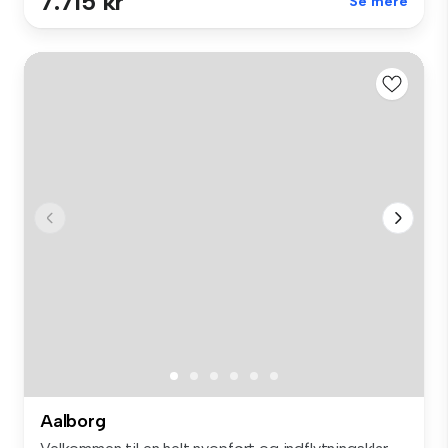
7.715 kr
Se mere
Aalborg