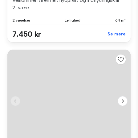
Velkommen til en helt nyopført og indflytningsklar
2-være...
2 værelser
Lejlighed
64 m²
7.450 kr
Se mere