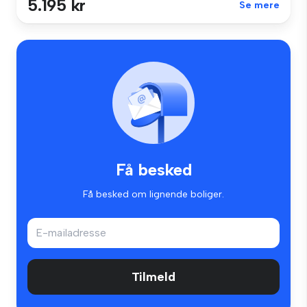
5.195 kr
Se mere
Få besked
Få besked om lignende boliger.
Tilmeld