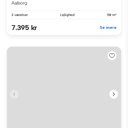
Aalborg
3 værelser
Lejlighed
58 m²
7.395 kr
Se mere