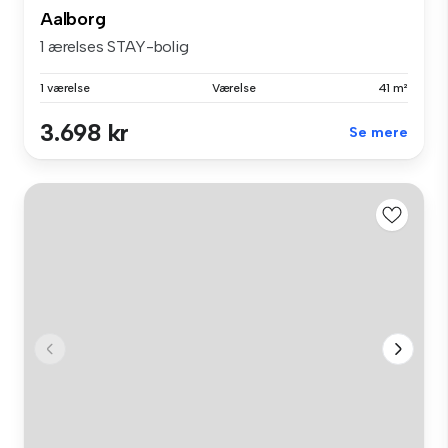
Aalborg
1 ærelses STAY-bolig
1 værelse
Værelse
41 m²
3.698 kr
Se mere