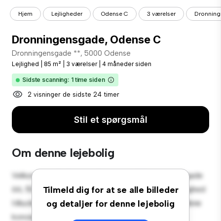
Hjem
Lejligheder
Odense C
3 værelser
Dronning
Dronningensgade, Odense C
Dronningensgade **, 5000 Odense
Lejlighed
|
85 m²
|
3 værelser
|
4 måneder siden
Sidste scanning: 1 time siden
2 visninger de sidste 24 timer
Stil et spørgsmål
Om denne lejebolig
Velkommen til dit nye byferiested på Dronningensgade
66, 5000 Odense! Denne moderne 3-værelses lejlighed
Tilmeld dig for at se alle billeder
tilbyder et stilfuldt og hyggeligt opholdsrum. Det åbne
og detaljer for denne lejebolig
koncept er perfekt til at underholde, og det slanke