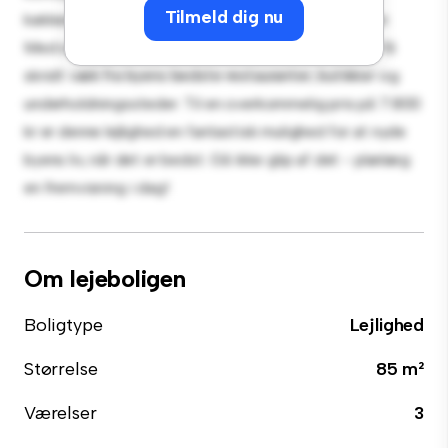
Tilmeld dig nu
køkken er udstyret med de bedste hårde hvidevarer.
Med sin førsteklasses beliggenhed vil du være kun få
skridt væk fra byens bedste restauranter, butikker og
underholdningssteder. Til en overkommelig pris på 7.800
kr er denne lejlighed en fantastisk mulighed for at nyde
byens liv, når det er bedst. Gå ikke glip af det - planlæg
en fremvisning i dag!
Om lejeboligen
Boligtype
Lejlighed
Størrelse
85 m²
Værelser
3