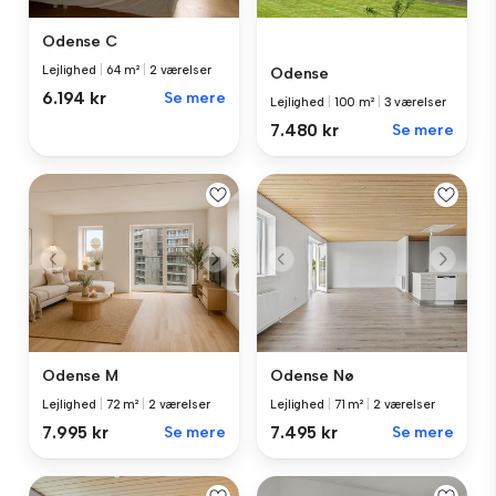
Odense C
Lejlighed
|
64 m²
|
2 værelser
Odense
6.194 kr
Se mere
Lejlighed
|
100 m²
|
3 værelser
7.480 kr
Se mere
Odense M
Odense Nø
Lejlighed
|
72 m²
|
2 værelser
Lejlighed
|
71 m²
|
2 værelser
7.995 kr
Se mere
7.495 kr
Se mere