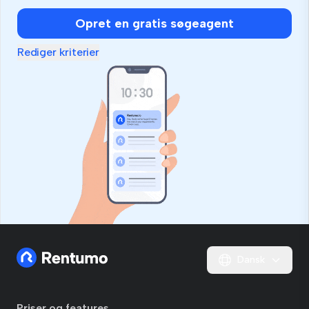
Opret en gratis søgeagent
Rediger kriterier
Dansk
Priser og features