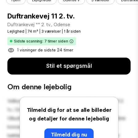
Duftrankevej 11 2. tv.
Duftrankevej ** 2. tv., Odense
Lejlighed
|
74 m²
|
3 værelser
|
1 år siden
Sidste scanning: 7 timer siden
1 visninger de sidste 24 timer
Stil et spørgsmål
Om denne lejebolig
Velkommen til dit nye byferiested på Duftrankevej 11 2.
tv., Odense! Denne moderne 3-værelses lejlighed
Tilmeld dig for at se alle billeder
tilbyder et stilfuldt og hyggeligt opholdsrum. Det åbne
og detaljer for denne lejebolig
koncept er perfekt til at underholde, og det slanke
Tilmeld dig nu
køkken er udstyret med de bedste hårde hvidevarer.