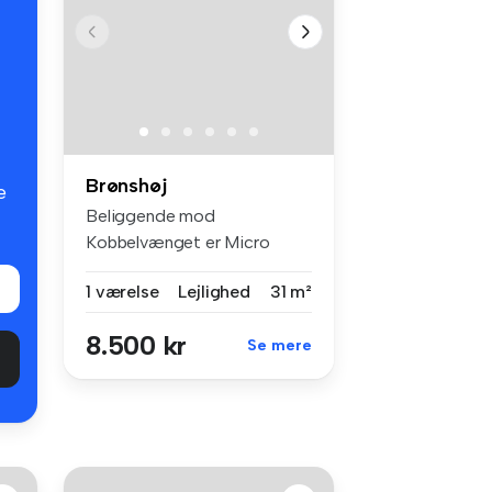
Brønshøj
e
Beliggende mod
Kobbelvænget er Micro
Living boliger. Boli...
1 værelse
Lejlighed
31 m²
8.500 kr
Se mere