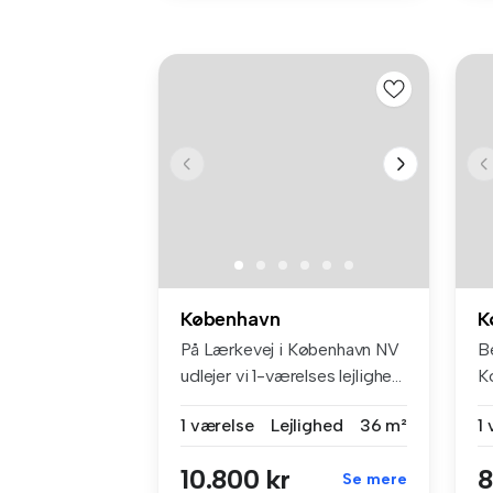
København
K
På Lærkevej i København NV
B
udlejer vi 1-værelses lejlighe...
K
Li
1 værelse
Lejlighed
36 m²
1
10.800 kr
8
Se mere