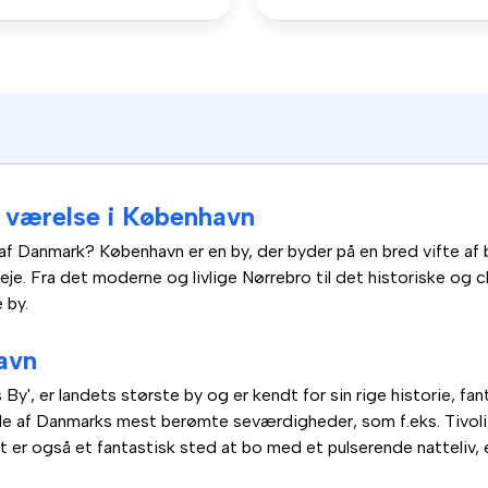
er værelse i København
t af Danmark? København er en by, der byder på en bred vifte a
il leje. Fra det moderne og livlige Nørrebro til det historiske o
 by.
avn
', er landets største by og er kendt for sin rige historie, fan
e af Danmarks mest berømte seværdigheder, som f.eks. Tivoli,
t er også et fantastisk sted at bo med et pulserende natteliv, et