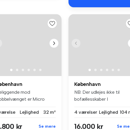
øbenhavn
København
eliggende mod
NB: Der udlejes ikke til
obbelvænget er Micro
bofællesskaber I
ving boliger. Boli...
Savannehusets l...
 værelse
Lejlighed
32 m²
4 værelser
Lejlighed
104 
.800 kr
16.000 kr
Se mere
Se me