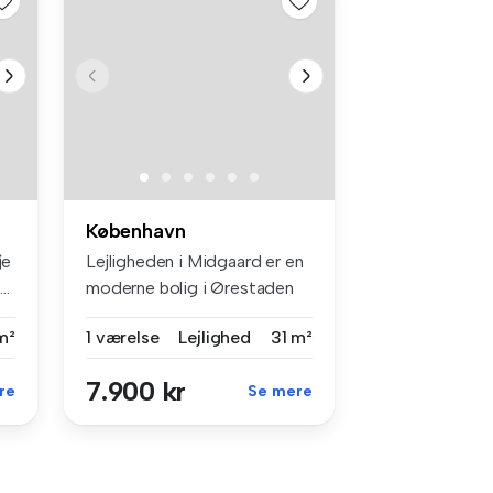
København
je
Lejligheden i Midgaard er en
..
moderne bolig i Ørestaden
me...
m²
1 værelse
Lejlighed
31 m²
7.900 kr
re
Se mere