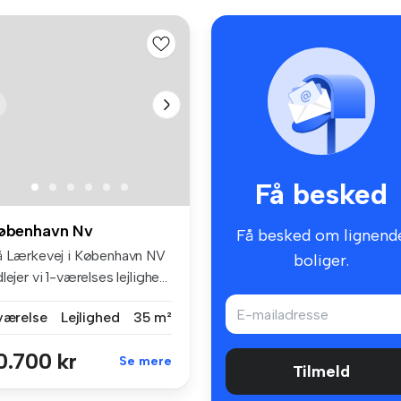
Få besked
øbenhavn Nv
Få besked om lignend
å Lærkevej i København NV
boliger.
lejer vi 1-værelses lejlighe...
 værelse
Lejlighed
35 m²
0.700 kr
Se mere
Tilmeld