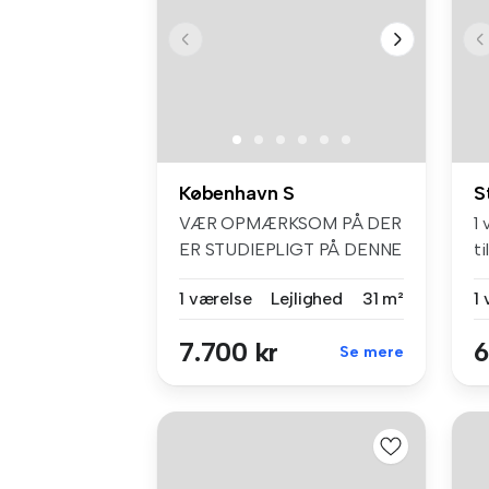
København S
S
VÆR OPMÆRKSOM PÅ DER
1 
ER STUDIEPLIGT PÅ DENNE
ti
BOLIG! Her...
1 værelse
Lejlighed
31 m²
1
7.700 kr
6
Se mere