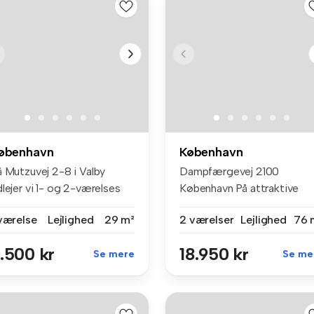
øbenhavn
København
å Mutzuvej 2-8 i Valby
Dampfærgevej 2100
lejer vi 1- og 2-værelses
København På attraktive
li...
Dampfærgevej ...
 værelse
Lejlighed
29 m²
2 værelser
Lejlighed
76 
.500 kr
18.950 kr
Se mere
Se me