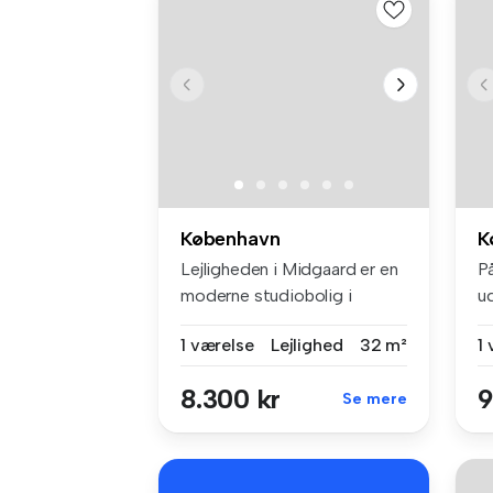
København
K
Lejligheden i Midgaard er en
P
moderne studiobolig i
ud
Øresta...
lej
1 værelse
Lejlighed
32 m²
1
8.300 kr
9
Se mere