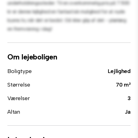
underholdningssteder. Til en overkommelig pris på 7.500
kr er denne lejlighed en fantastisk mulighed for at nyde
byens liv, når det er bedst. Gå ikke glip af det - planlæg
en fremvisning i dag!
Om lejeboligen
Boligtype
Lejlighed
Størrelse
70 m²
Værelser
3
Altan
Ja