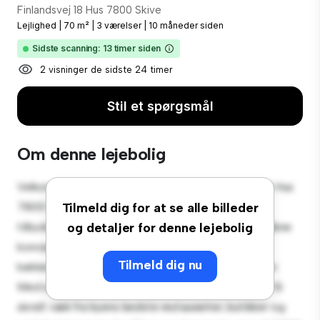
Finlandsvej 18 Hus 7800 Skive
Lejlighed
|
70 m²
|
3 værelser
|
10 måneder siden
Sidste scanning: 13 timer siden
2 visninger de sidste 24 timer
Stil et spørgsmål
Om denne lejebolig
Velkommen til dit nye byferiested på Finlandsvej 18 Hus
7800 Skive! Denne moderne 3-værelses lejlighed
Tilmeld dig for at se alle billeder
tilbyder et stilfuldt og hyggeligt opholdsrum. Det åbne
og detaljer for denne lejebolig
koncept er perfekt til at underholde, og det slanke
Tilmeld dig nu
køkken er udstyret med de bedste hårde hvidevarer.
Med sin førsteklasses beliggenhed vil du være kun få
skridt væk fra byens bedste restauranter, butikker og