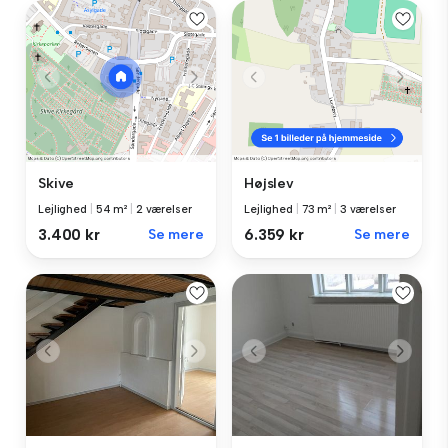
Skive
Højslev
Lejlighed
|
54 m²
|
2 værelser
Lejlighed
|
73 m²
|
3 værelser
3.400 kr
Se mere
6.359 kr
Se mere