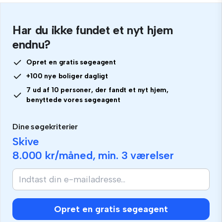
Har du ikke fundet et nyt hjem
endnu?
Opret en gratis søgeagent
+100 nye boliger dagligt
7 ud af 10 personer, der fandt et nyt hjem,
benyttede vores søgeagent
Dine søgekriterier
Skive
8.000 kr
/måned, min.
3 værelser
Hvis
du
er
menneske,
Opret en gratis søgeagent
så