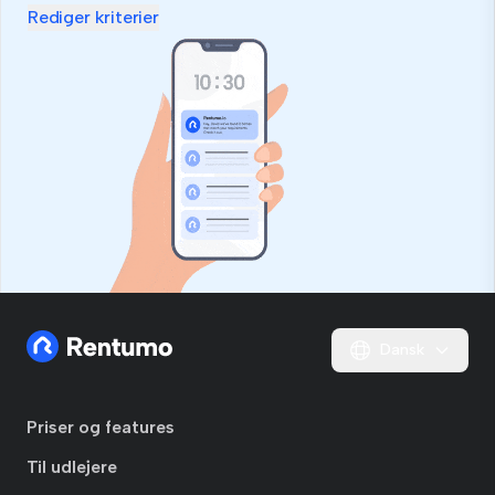
ignorer
Rediger kriterier
dette
felt
Dansk
Priser og features
Til udlejere