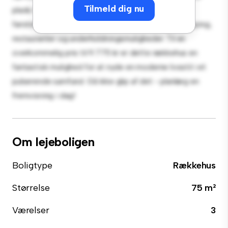
Tilmeld dig nu
plads til afslapning og underholdning. Med sin
førsteklasses beliggenhed vil du være tæt på shopping,
restauranter og underholdningsmuligheder. Til en
overkommelig pris til 9.775 kr er dette rækkehus en
fantastisk mulighed for at nyde en moderne livsstil i et
pulserende samfund. Gå ikke glip af det - planlæg en
fremvisning i dag!
Om lejeboligen
Boligtype
Rækkehus
Størrelse
75 m²
Værelser
3