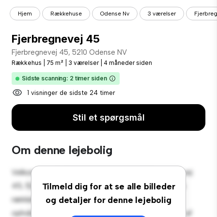
Hjem
Rækkehuse
Odense Nv
3 værelser
Fjerbre
Fjerbregnevej 45
Fjerbregnevej 45, 5210 Odense NV
Rækkehus
|
75 m²
|
3 værelser
|
4 måneder siden
Sidste scanning: 2 timer siden
1 visninger de sidste 24 timer
Stil et spørgsmål
Om denne lejebolig
Velkommen til dit nye byhusreservat på Fjerbregnevej
45, 5210 Odense NV! Dette rummelige 3-værelses
Tilmeld dig for at se alle billeder
rækkehus tilbyder et moderne og komfortabelt
og detaljer for denne lejebolig
opholdsrum. Det veldesignede layout giver masser af