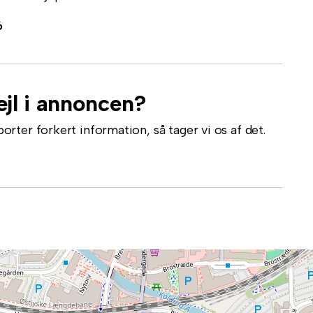
6
jl i annoncen?
ter forkert information, så tager vi os af det.