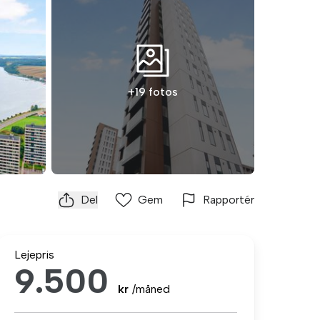
+19 fotos
Del
Gem
Rapportér
Lejepris
9.500
kr
/måned