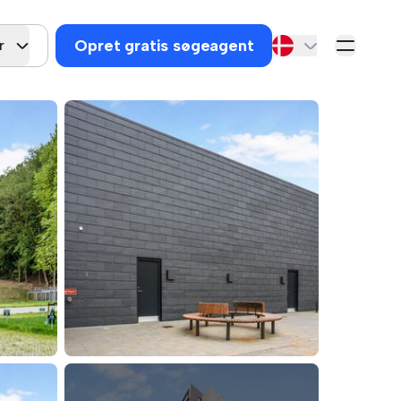
Opret gratis søgeagent
r