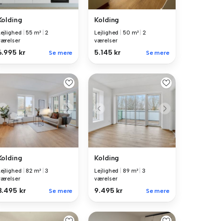
Kolding
Kolding
Lejlighed
|
55 m²
|
2
Lejlighed
|
50 m²
|
2
værelser
værelser
6.995 kr
5.145 kr
Se mere
Se mere
Kolding
Kolding
Lejlighed
|
82 m²
|
3
Lejlighed
|
89 m²
|
3
værelser
værelser
8.495 kr
9.495 kr
Se mere
Se mere