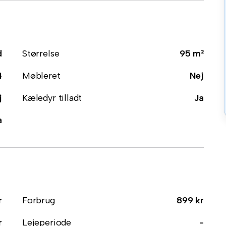
d
Størrelse
95 m²
4
Møbleret
Nej
j
Kæledyr tilladt
Ja
a
r
Forbrug
899 kr
r
Lejeperiode
-