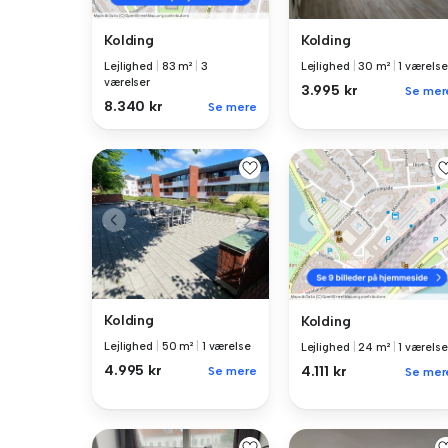
Kolding
Kolding
Lejlighed
|
30 m²
|
1 værelse
Lejlighed
|
83 m²
|
3
værelser
3.995 kr
Se mer
8.340 kr
Se mere
Kolding
Kolding
Lejlighed
|
50 m²
|
1 værelse
Lejlighed
|
24 m²
|
1 værelse
4.995 kr
4.111 kr
Se mere
Se mer