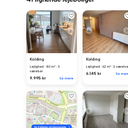
Kolding
Kolding
Lejlighed
|
80 m²
|
3
Lejlighed
|
62 m²
|
2 værelse
værelser
6.145 kr
Se mer
9.995 kr
Se mere