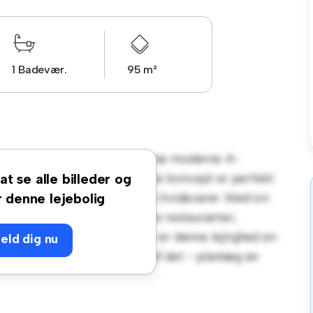
1 Badevær.
95 m²
dbrynet 4, 6000 Kolding! Denne moderne 4-
hyggeligt opholdsrum. Det åbne koncept er perfekt
at se alle billeder og
udstyret med de bedste hårde hvidevarer. Med sin
r denne lejebolig
 skridt væk fra byens bedste restauranter,
erkommelig pris på 9.500 kr er denne lejlighed en
eld dig nu
r det er bedst. Gå ikke glip af det - planlæg en