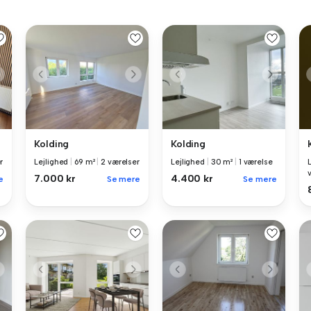
Kolding
Kolding
r
Lejlighed
|
69 m²
|
2 værelser
Lejlighed
|
30 m²
|
1 værelse
7.000 kr
4.400 kr
e
Se mere
Se mere