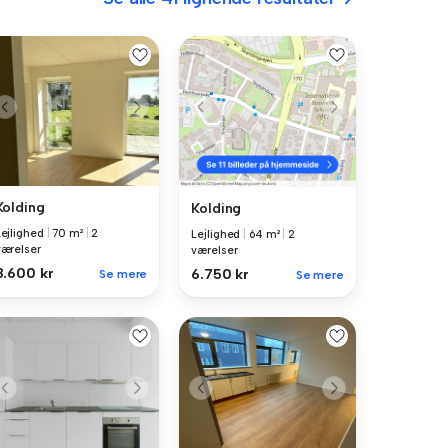
Kolding
Kolding
Lejlighed
|
70 m²
|
2
Lejlighed
|
64 m²
|
2
værelser
værelser
8.600 kr
6.750 kr
Se mere
Se mere