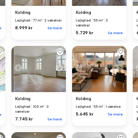
Kolding
Kolding
Lejlighed
|
77 m²
|
2 værelser
Lejlighed
|
55 m²
|
3
værelser
8.999 kr
e
Se mere
5.729 kr
Se mere
Kolding
Kolding
Lejlighed
|
103 m²
|
3
Lejlighed
|
55 m²
|
1 værelse
værelser
5.645 kr
Se mere
e
7.745 kr
Se mere