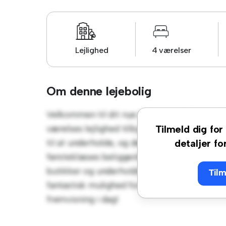
Lejlighed
4 værelser
Om denne lejebolig
Velkommen til dit nye byferiested på Fjor
værelses lejlighed tilbyder et stilfuldt og 
Tilmeld dig for 
til at underholde, og det slanke køkken er 
detaljer fo
førsteklasses beliggenhed vil du være kun få
butikker og underholdningssteder. Til en ov
Tilm
fantastisk mulighed for at nyde byens liv, nå
fremvisning i dag!