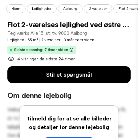
Hjem
Lejligheder
Aalborg
2 værelser
Flot 2-være
Flot 2-værelses lejlighed ved østre anlæg
Teglværks Alle 15, st. tv. 9000 Aalborg
Lejlighed
|
65 m²
|
2 værelser
|
3 måneder siden
Sidste scanning: 7 timer siden
4 visninger de sidste 24 timer
Stil et spørgsmål
Om denne lejebolig
Velkommen til dit nye byferiested på Teglværks Alle 15,
st. tv. 9000 Aalborg! Denne moderne 2-værelses
Tilmeld dig for at se alle billeder
lejlighed tilbyder et stilfuldt og hyggeligt opholdsrum.
og detaljer for denne lejebolig
Det åbne koncept er perfekt til at underholde, og det