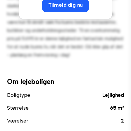
Tilmeld dig nu
slanke køkken er udstyret med de bedste hårde
hvidevarer. Med sin førsteklasses beliggenhed vil du
være kun få skridt væk fra byens bedste restauranter,
butikker og underholdningssteder. Til en overkommelig
pris på 5.695 kr er denne lejlighed en fantastisk mulighed
for at nyde byens liv, når det er bedst. Gå ikke glip af det
- planlæg en fremvisning i dag!
Om lejeboligen
Boligtype
Lejlighed
Størrelse
65 m²
Værelser
2