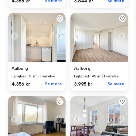
4.356 kr
Se mere
3.844 kr
Se mere
Aalborg
Aalborg
Lejlighed
|
51 m²
|
1 værelse
Lejlighed
|
45 m²
|
1 værelse
4.356 kr
Se mere
3.995 kr
Se mere