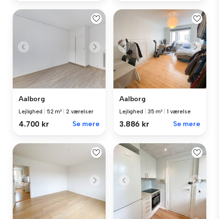
Aalborg
Aalborg
Lejlighed
|
52 m²
|
2 værelser
Lejlighed
|
35 m²
|
1 værelse
4.700 kr
Se mere
3.886 kr
Se mere