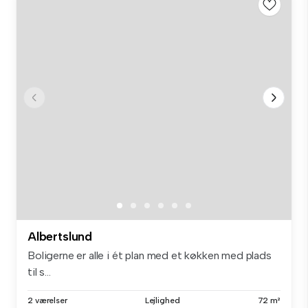
Albertslund
Boligerne er alle i ét plan med et køkken med plads
til s...
2 værelser
Lejlighed
72 m²