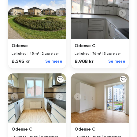
Odense
Odense C
Lejlighed
|
45 m²
|
2 værelser
Lejlighed
|
76 m²
|
3 værelser
6.395 kr
Se mere
8.908 kr
Se mere
Odense C
Odense C