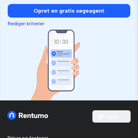
Opret en gratis søgeagent
Rediger kriterier
Dansk
Priser og features