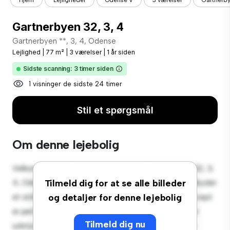
Hjem
Lejligheder
Odense V
3 værelser
Gartnerby
Gartnerbyen 32, 3, 4
Gartnerbyen **, 3, 4, Odense
Lejlighed
|
77 m²
|
3 værelser
|
1 år siden
Sidste scanning: 3 timer siden
1 visninger de sidste 24 timer
Stil et spørgsmål
Om denne lejebolig
Velkommen til dit nye byferiested på Gartnerbyen 32, 3,
4, Odense! Denne moderne 3-værelses lejlighed tilbyder
Tilmeld dig for at se alle billeder
et stilfuldt og hyggeligt opholdsrum. Det åbne koncept
og detaljer for denne lejebolig
er perfekt til at underholde, og det slanke køkken er
Tilmeld dig nu
udstyret med de bedste hårde hvidevarer. Med sin