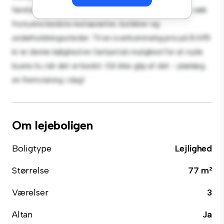
førsteklasses beliggenhed vil du være kun få skridt væk
fra byens bedste restauranter, butikker og
underholdningssteder. Til en overkommelig pris på 8.695
kr er denne lejlighed en fantastisk mulighed for at nyde
byens liv, når det er bedst. Gå ikke glip af det - planlæg
en fremvisning i dag!
Om lejeboligen
Boligtype
Lejlighed
Størrelse
77 m²
Værelser
3
Altan
Ja