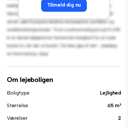
Tilmeld dig nu
køkken er udstyret med de bedste hårde hvidevarer.
Med sin førsteklasses beliggenhed vil du være kun få
skridt væk fra byens bedste restauranter, butikker og
underholdningssteder. Til en overkommelig pris på 5.435
kr er denne lejlighed en fantastisk mulighed for at nyde
byens liv, når det er bedst. Gå ikke glip af det - planlæg
en fremvisning i dag!
Om lejeboligen
Boligtype
Lejlighed
Størrelse
65 m²
Værelser
2