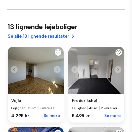
13 lignende lejeboliger
Se alle 13 lignende resultater
Vejle
Frederikshøj
Lejlighed
|
30 m²
|
1 værelse
Lejlighed
|
43 m²
|
2 værelser
4.295 kr
Se mere
5.495 kr
Se mere