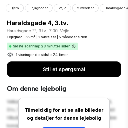
Hjem
Lejligheder
Vejle
2 værelser
Haraldsgade 4,
Haraldsgade 4, 3.tv.
Haraldsgade **, 3.tv., 7100, Vejle
Lejlighed
|
65 m²
|
2 værelser
|
5 måneder siden
Sidste scanning: 23 minutter siden
1 visninger de sidste 24 timer
Stil et spørgsmål
Om denne lejebolig
Velkommen til dit nye byferiested på Haraldsgade 4,
3.tv., 7100, Vejle! Denne moderne 2-værelses lejlighed
Tilmeld dig for at se alle billeder
tilbyder et stilfuldt og hyggeligt opholdsrum. Det åbne
og detaljer for denne lejebolig
koncept er perfekt til at underholde, og det slanke