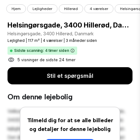
Hjem
Lejligheder
Hillerød
4 værelser
Helsingørs
Helsingørsgade, 3400 Hillerød, Danmark (208-1914-01-001)
Helsingørsgade, 3400 Hillerød, Danmark
Lejlighed
|
117 m²
|
4 værelser
|
3 måneder siden
Sidste scanning: 4 timer siden
5 visninger de sidste 24 timer
Stil et spørgsmål
Om denne lejebolig
Velkommen til dit nye byferiested på Helsingørsgade,
3400 Hillerød, Danmark! Denne moderne 4-værelses
Tilmeld dig for at se alle billeder
lejlighed tilbyder et stilfuldt og hyggeligt opholdsrum.
og detaljer for denne lejebolig
Det åbne koncept er perfekt til at underholde, og det