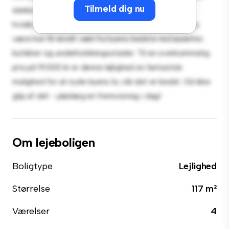
Tilmeld dig nu
slanke køkken er udstyret med de bedste hårde
hvidevarer. Med sin førsteklasses beliggenhed vil du
være kun få skridt væk fra byens bedste restauranter,
butikker og underholdningssteder. Til en overkommelig
pris på 19.000 kr er denne lejlighed en fantastisk
mulighed for at nyde byens liv, når det er bedst. Gå ikke
glip af det - planlæg en fremvisning i dag!
Om lejeboligen
Boligtype
Lejlighed
Størrelse
117 m²
Værelser
4