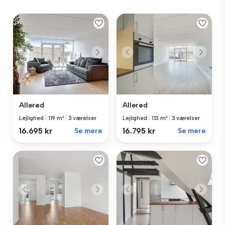
Allerød
Allerød
Lejlighed
|
119 m²
|
3 værelser
Lejlighed
|
113 m²
|
3 værelser
16.695 kr
Se mere
16.795 kr
Se mere