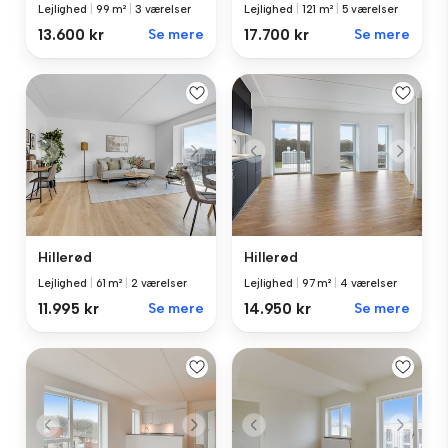
Lejlighed
|
121 m²
|
5 værelser
Lejlighed
|
99 m²
|
3 værelser
17.700 kr
Se mere
13.600 kr
Se mere
Hillerød
Hillerød
Lejlighed
|
61 m²
|
2 værelser
Lejlighed
|
97 m²
|
4 værelser
11.995 kr
Se mere
14.950 kr
Se mere