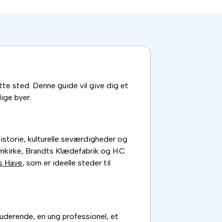
tte sted. Denne guide vil give dig et
lige byer.
istorie, kulturelle seværdigheder og
kirke, Brandts Klædefabrik og H.C.
s Have
, som er ideelle steder til
tuderende, en ung professionel, et