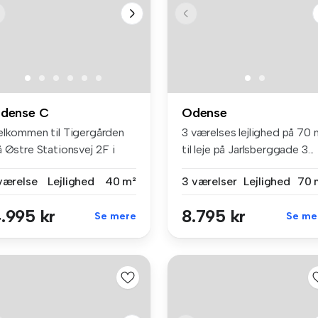
dense C
Odense
elkommen til Tigergården
3 værelses lejlighed på 70 
å Østre Stationsvej 2F i
til leje på Jarlsberggade 3...
ens...
 værelse
Lejlighed
40 m²
3 værelser
Lejlighed
70 
.995 kr
8.795 kr
Se mere
Se me