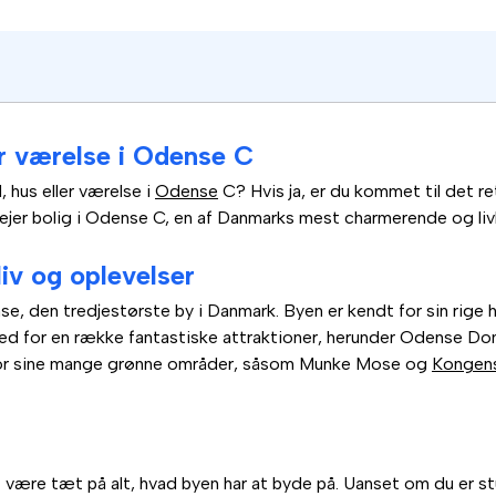
ler værelse i Odense C
d, hus eller værelse i
Odense
C? Hvis ja, er du kommet til det re
u lejer bolig i Odense C, en af Danmarks mest charmerende og liv
liv og oplevelser
e, den tredjestørste by i Danmark. Byen er kendt for sin rige h
d for en række fantastiske attraktioner, herunder Odense Dom
for sine mange grønne områder, såsom Munke Mose og
Kongen
t være tæt på alt, hvad byen har at byde på. Uanset om du er s