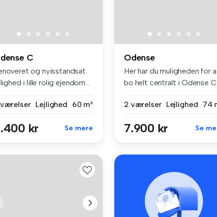
dense C
Odense
enoveret og nyisstandsat
Her har du muligheden for a
jlighed i lille rolig ejendom...
bo helt centralt i Odense Ci.
 værelser
Lejlighed
60 m²
2 værelser
Lejlighed
74 
.400 kr
7.900 kr
Se mere
Se me