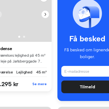
Få besked
dense
Få besked om lignend
værelses lejlighed på 45 m²
boliger.
l leje på Jarlsberggade 7...
 værelse
Lejlighed
45 m²
.295 kr
Se mere
Tilmeld