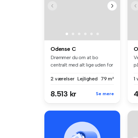
Odense C
O
Drømmer du om at bo
V
centralt med alt lige uden for
p
døren?...
Od
2 værelser
Lejlighed
79 m²
1
8.513 kr
4
Se mere