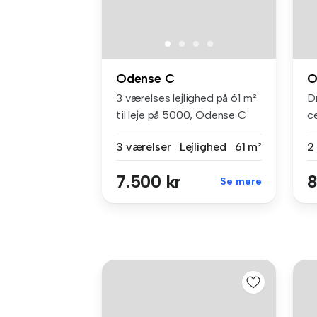
Odense C
O
3 værelses lejlighed på 61 m²
D
til leje på 5000, Odense C
ce
dø
3 værelser
Lejlighed
61 m²
2
7.500 kr
8
Se mere