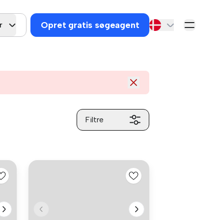
Opret gratis søgeagent
r
Filtre