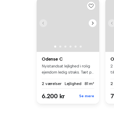
Odense C
O
Nyistandsat lejlighed i rolig
2
ejendom ledig straks. Tæt p...
ti
2 værelser
Lejlighed
81 m²
2
6.200 kr
7
Se mere