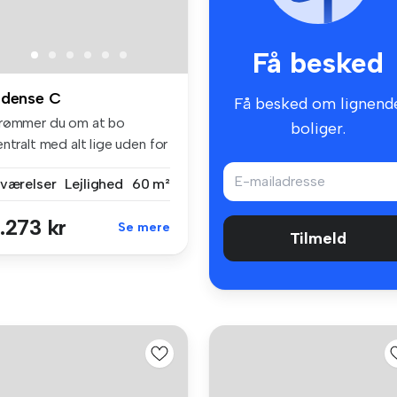
Få besked
dense C
Få besked om lignend
rømmer du om at bo
boliger.
ntralt med alt lige uden for
ren?...
 værelser
Lejlighed
60 m²
.273 kr
Se mere
Tilmeld