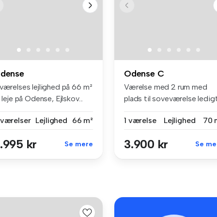
dense
Odense C
 værelses lejlighed på 66 m²
Værelse med 2 rum med
l leje på Odense, Ejlskov...
plads til soveværelse ledig
straks...
 værelser
Lejlighed
66 m²
1 værelse
Lejlighed
70 
.995 kr
3.900 kr
Se mere
Se me