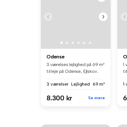
Odense
O
3 værelses lejlighed på 69 m²
1 
til leje på Odense, Ejlskov...
ti
3 værelser
Lejlighed
69 m²
1
8.300 kr
6
Se mere