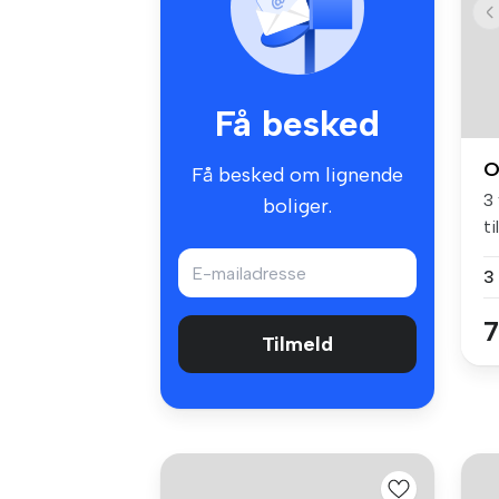
Få besked
O
Få besked om lignende
3
boliger.
ti
3
7
Tilmeld