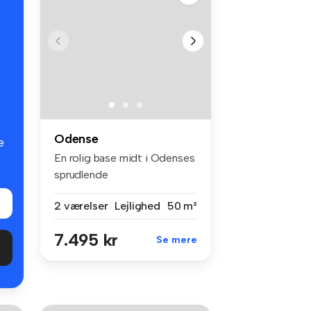
Odense
e
En rolig base midt i Odenses
sprudlende
centrum.Vindegade...
2 værelser
Lejlighed
50 m²
7.495 kr
Se mere