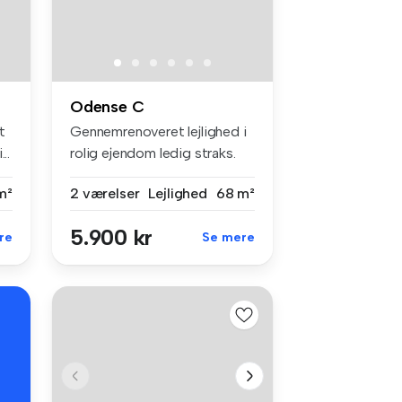
Odense C
t
Gennemrenoveret lejlighed i
..
rolig ejendom ledig straks.
E...
m²
2 værelser
Lejlighed
68 m²
5.900 kr
re
Se mere