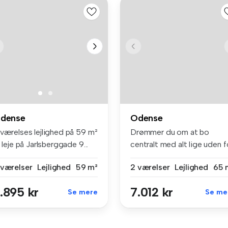
dense
Odense
 værelses lejlighed på 59 m²
Drømmer du om at bo
l leje på Jarlsberggade 9...
centralt med alt lige uden f
døren?...
 værelser
Lejlighed
59 m²
2 værelser
Lejlighed
65 
.895 kr
7.012 kr
Se mere
Se me