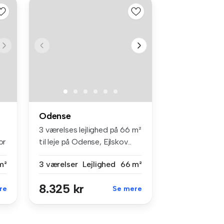
Odense
3 værelses lejlighed på 66 m²
or
til leje på Odense, Ejlskov...
m²
3 værelser
Lejlighed
66 m²
8.325 kr
re
Se mere