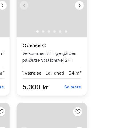
Odense C
m²
Velkommen til Tigergården
på Østre Stationsvej 2F i
Odens...
m²
1 værelse
Lejlighed
34 m²
5.300 kr
re
Se mere