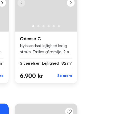
Odense C
Nyistandsat lejlighed ledig
t
straks. Fælles gårdmiljø. 2 a...
m²
3 værelser
Lejlighed
82 m²
6.900 kr
re
Se mere