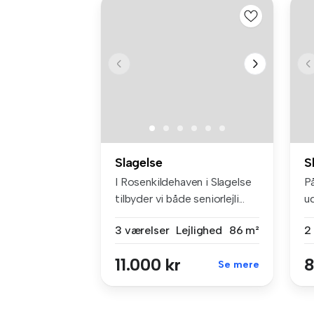
Slagelse
S
I Rosenkildehaven i Slagelse
P
tilbyder vi både seniorlejli...
u
ve
3 værelser
Lejlighed
86 m²
2
11.000 kr
8
Se mere