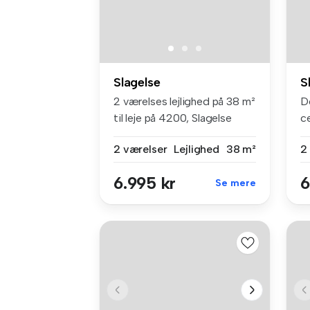
Slagelse
S
2 værelses lejlighed på 38 m²
De
til leje på 4200, Slagelse
ce
2 værelser
Lejlighed
38 m²
2
6.995 kr
6
Se mere