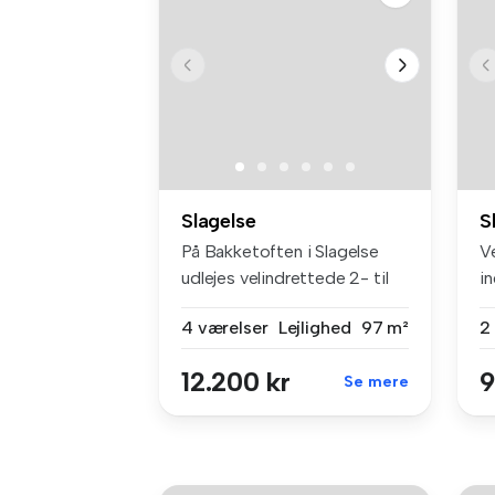
Slagelse
S
På Bakketoften i Slagelse
V
udlejes velindrettede 2- til
i
4-...
le
4 værelser
Lejlighed
97 m²
2
12.200 kr
9
Se mere