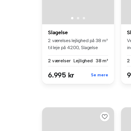
Slagelse
S
2 værelses lejlighed på 38 m²
V
til leje på 4200, Slagelse
i
le
2 værelser
Lejlighed
38 m²
2
6.995 kr
9
Se mere