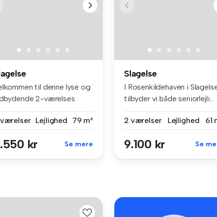
lagelse
Slagelse
elkommen til denne lyse og
I Rosenkildehaven i Slagels
ndbydende 2-værelses
tilbyder vi både seniorlejli...
jligh...
 værelser
Lejlighed
79 m²
2 værelser
Lejlighed
61 
.550 kr
9.100 kr
Se mere
Se me