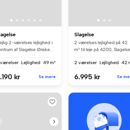
lagelse
Slagelse
jlig 2-værelses lejlighed i
2 værelses lejlighed på 42
ntrum af Slagelse Ønske...
m² til leje på 4200, Slagels
 værelser
Lejlighed
49 m²
2 værelser
Lejlighed
42 
.190 kr
6.995 kr
Se mere
Se me