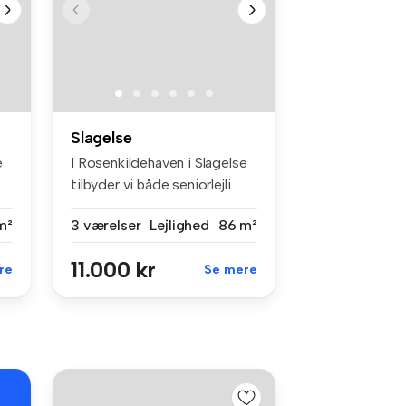
Slagelse
e
I Rosenkildehaven i Slagelse
tilbyder vi både seniorlejli...
m²
3 værelser
Lejlighed
86 m²
11.000 kr
re
Se mere