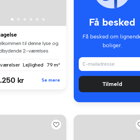
Få besked
lagelse
Få besked om lignend
elkommen til denne lyse og
boliger.
ndbydende 2-værelses
jligh...
 værelser
Lejlighed
79 m²
.250 kr
Se mere
Tilmeld