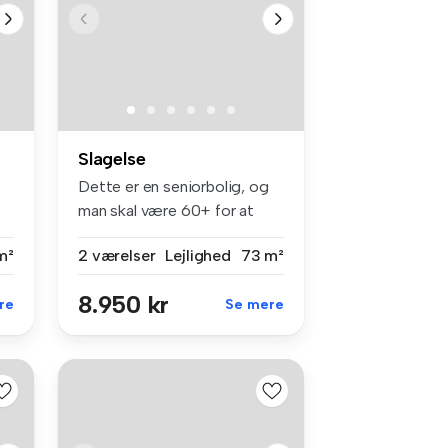
Slagelse
Dette er en seniorbolig, og
man skal være 60+ for at
leje...
m²
2 værelser
Lejlighed
73 m²
8.950 kr
re
Se mere