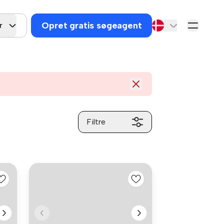
Opret gratis søgeagent
r
Filtre