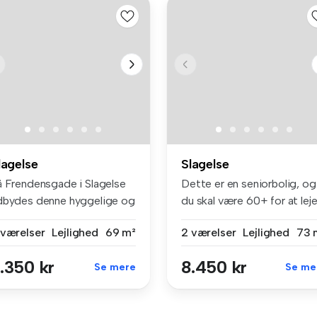
lagelse
Slagelse
å Frendensgade i Slagelse
Dette er en seniorbolig, og
dbydes denne hyggelige og
du skal være 60+ for at leje 
l...
 værelser
Lejlighed
69 m²
2 værelser
Lejlighed
73 
.350 kr
8.450 kr
Se mere
Se me