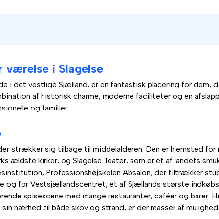
er værelse i Slagelse
 i det vestlige Sjælland, er en fantastisk placering for dem, der
ination af historisk charme, moderne faciliteter og en afslappet
ionelle og familier.
e
 der strækker sig tilbage til middelalderen. Den er hjemsted fo
rks ældste kirker, og Slagelse Teater, som er et af landets smu
sinstitution, Professionshøjskolen Absalon, der tiltrækker stu
 og for Vestsjællandscentret, et af Sjællands største indkøbs
erende spisescene med mange restauranter, caféer og barer. Her 
ed sin nærhed til både skov og strand, er der masser af mulighed