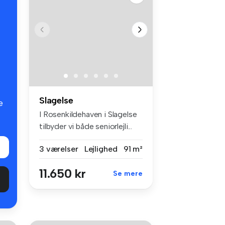
Slagelse
e
I Rosenkildehaven i Slagelse
tilbyder vi både seniorlejli...
3 værelser
Lejlighed
91 m²
11.650 kr
Se mere