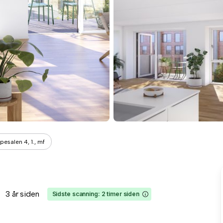
ppesalen 4, 1., mf
3 år siden
Sidste scanning: 2 timer siden