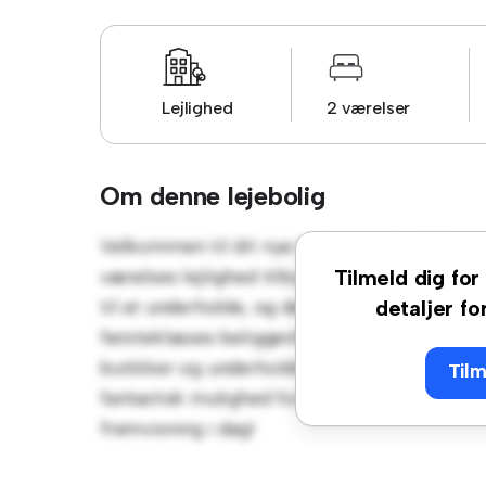
Lejlighed
2 værelser
Om denne lejebolig
Velkommen til dit nye byferiested på Klipp
værelses lejlighed tilbyder et stilfuldt og 
Tilmeld dig for 
til at underholde, og det slanke køkken er 
detaljer fo
førsteklasses beliggenhed vil du være kun få
butikker og underholdningssteder. Til en ov
Tilm
fantastisk mulighed for at nyde byens liv, nå
fremvisning i dag!