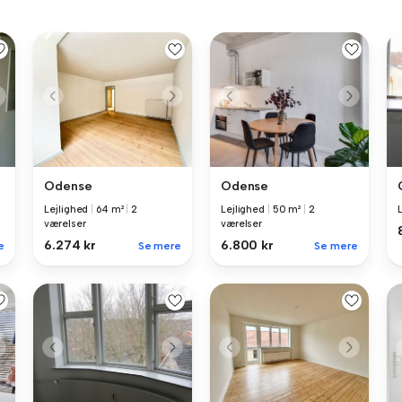
Odense
Odense
Lejlighed
|
64 m²
|
2
Lejlighed
|
50 m²
|
2
værelser
værelser
6.274 kr
6.800 kr
e
Se mere
Se mere