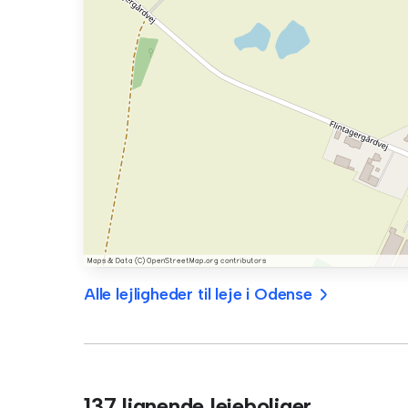
Alle lejligheder til leje i Odense
137 lignende lejeboliger