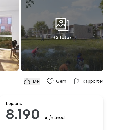
+3 fotos
Del
Gem
Rapportér
Lejepris
8.190
kr
/måned