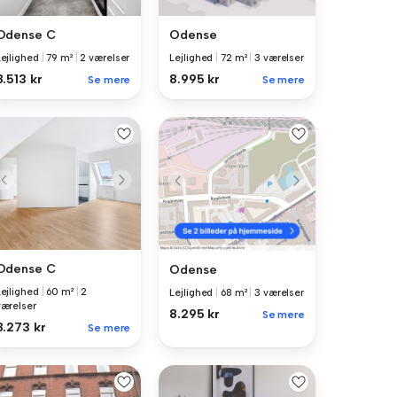
Odense C
Odense
Lejlighed
|
79 m²
|
2 værelser
Lejlighed
|
72 m²
|
3 værelser
8.513 kr
8.995 kr
Se mere
Se mere
Odense C
Odense
Lejlighed
|
60 m²
|
2
Lejlighed
|
68 m²
|
3 værelser
værelser
8.295 kr
Se mere
8.273 kr
Se mere