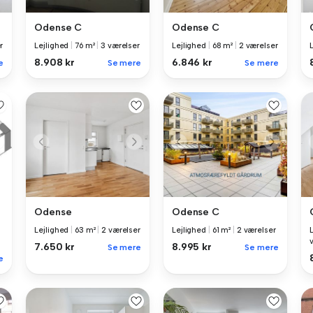
Odense C
Odense C
r
Lejlighed
|
76 m²
|
3 værelser
Lejlighed
|
68 m²
|
2 værelser
8.908 kr
6.846 kr
e
Se mere
Se mere
Odense
Odense C
Lejlighed
|
63 m²
|
2 værelser
Lejlighed
|
61 m²
|
2 værelser
7.650 kr
8.995 kr
Se mere
Se mere
e