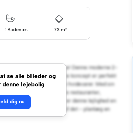
1 Badevær.
73 m²
esalen 4, 1., mf, 5250, Odense! Denne moderne 2-
hyggeligt opholdsrum. Det åbne koncept er perfekt
at se alle billeder og
udstyret med de bedste hårde hvidevarer. Med sin
r denne lejebolig
 skridt væk fra byens bedste restauranter,
erkommelig pris på 8.190 kr er denne lejlighed en
eld dig nu
r det er bedst. Gå ikke glip af det - planlæg en