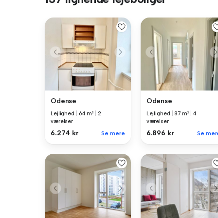
Odense
Odense
Lejlighed
|
64 m²
|
2
Lejlighed
|
87 m²
|
4
værelser
værelser
6.274 kr
6.896 kr
Se mere
Se mer