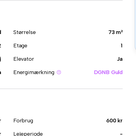
d
Størrelse
73 m²
2
Etage
1
j
Elevator
Ja
a
Energimærkning
DGNB Guld
r
Forbrug
600 kr
r
Lejeperiode
-