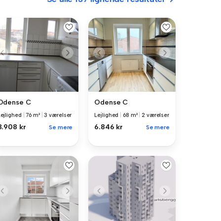
Odense C
Odense C
Lejlighed
|
76 m²
|
3 værelser
Lejlighed
|
68 m²
|
2 værelser
8.908 kr
6.846 kr
Se mere
Se mere