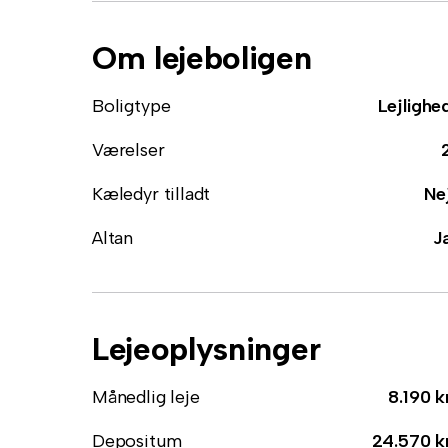
Om lejeboligen
Boligtype
Lejlighe
Værelser
Kæledyr tilladt
Ne
Altan
J
Lejeoplysninger
Månedlig leje
8.190 k
Depositum
24.570 k