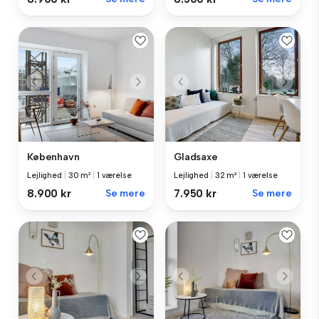
København
Gladsaxe
Lejlighed
|
30 m²
|
1 værelse
Lejlighed
|
32 m²
|
1 værelse
8.900 kr
Se mere
7.950 kr
Se mere