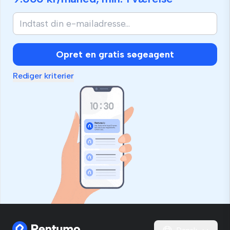
Hvis
du
er
menneske,
Opret en gratis søgeagent
så
ignorer
Rediger kriterier
dette
felt