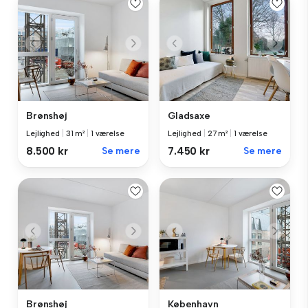
Brønshøj
Gladsaxe
Lejlighed
|
31 m²
|
1 værelse
Lejlighed
|
27 m²
|
1 værelse
8.500 kr
Se mere
7.450 kr
Se mere
Brønshøj
København