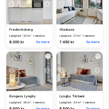
Frederiksberg
Gladsaxe
Lejlighed
|
23 m²
|
1 værelse
Lejlighed
|
27 m²
|
1 værelse
8.300 kr
Se mere
7.450 kr
Se mere
Kongens Lyngby
Lyngby Tårbæk
Lejlighed
|
38 m²
|
1 værelse
Lejlighed
|
34 m²
|
1 værelse
8.900 kr
Se mere
8.500 kr
Se mere