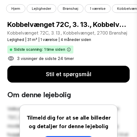
Hjem
Lejligheder
Brønshøj
1 værelse
Kobbelvæng
Kobbelvænget 72C, 3. 13., Kobbelvænget, 2700 Brønshøj
Kobbelvænget 72C, 3. 13., Kobbelvænget, 2700 Brønshøj
Lejlighed
|
31 m²
|
1 værelse
|
4 måneder siden
Sidste scanning: 1 time siden
3 visninger de sidste 24 timer
Stil et spørgsmål
Om denne lejebolig
Velkommen til dit nye byferiested på Kobbelvænget
72C, 3. 13., Kobbelvænget, 2700 Brønshøj! Denne
Tilmeld dig for at se alle billeder
moderne 1-værelses lejlighed tilbyder et stilfuldt og
og detaljer for denne lejebolig
hyggeligt opholdsrum. Det åbne koncept er perfekt til at