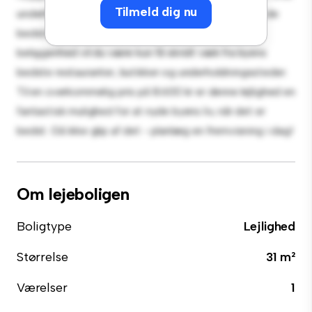
Tilmeld dig nu
underholde, og det slanke køkken er udstyret med de
bedste hårde hvidevarer. Med sin førsteklasses
beliggenhed vil du være kun få skridt væk fra byens
bedste restauranter, butikker og underholdningssteder.
Til en overkommelig pris på 8.600 kr er denne lejlighed en
fantastisk mulighed for at nyde byens liv, når det er
bedst. Gå ikke glip af det - planlæg en fremvisning i dag!
Om lejeboligen
Boligtype
Lejlighed
Størrelse
31 m²
Værelser
1