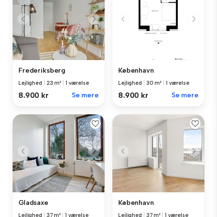
Frederiksberg
København
Lejlighed
|
23 m²
|
1 værelse
Lejlighed
|
30 m²
|
1 værelse
8.900 kr
Se mere
8.900 kr
Se mere
Gladsaxe
København
Lejlighed
|
37 m²
|
1 værelse
Lejlighed
|
37 m²
|
1 værelse