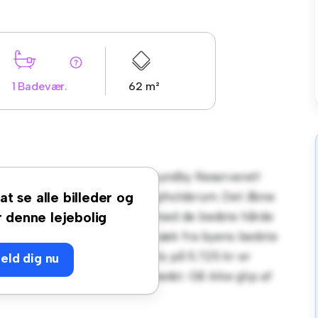
1 Badevær.
62 m²
edsvej 13, 1. tv. 9400 Nørresundby Reserveret!
 et stilfuldt og hyggeligt opholdsrum. Det åbne
at se alle billeder og
t slanke køkken er udstyret med de bedste hårde
r denne lejebolig
ed vil du være kun få skridt væk fra byens bedste
der. Til en overkommelig pris på 5.725 kr er
eld dig nu
 nyde byens liv, når det er bedst. Gå ikke glip af