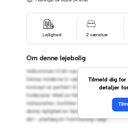
1 visninger de sidste 24 timer
Lejlighed
2 værelser
Om denne lejebolig
Velkommen til dit nye byferiested på Roligh
Denne moderne 2-værelses lejlighed tilbyder
Tilmeld dig for 
koncept er perfekt til at underholde, og de
detaljer fo
hvidevarer. Med sin førsteklasses beliggenh
restauranter, butikker og underholdningsste
Tilm
denne lejlighed en fantastisk mulighed for at
det - planlæg en fremvisning i dag!