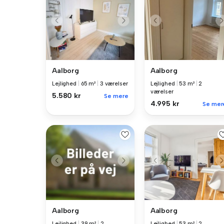
Aalborg
Aalborg
Lejlighed
|
65 m²
|
3 værelser
Lejlighed
|
53 m²
|
2
værelser
5.580 kr
Se mere
4.995 kr
Se mer
Aalborg
Aalborg
Lejlighed
|
39 m²
|
2
Lejlighed
|
53 m²
|
2