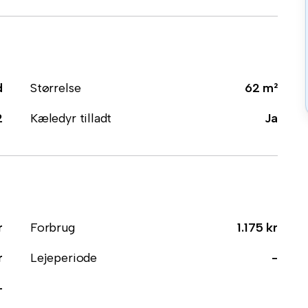
d
Størrelse
62 m²
2
Kæledyr tilladt
Ja
r
Forbrug
1.175 kr
r
Lejeperiode
-
-