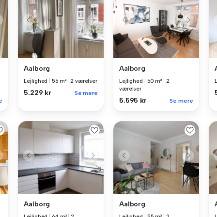
Aalborg
Aalborg
Lejlighed
|
56 m²
|
2 værelser
Lejlighed
|
60 m²
|
2
værelser
5.229 kr
Se mere
5.595 kr
e
Se mere
Aalborg
Aalborg
Lejlighed
|
64 m²
|
2
Lejlighed
|
55 m²
|
2