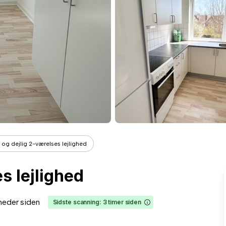
 og dejlig 2-værelses lejlighed
s lejlighed
neder siden
Sidste scanning: 3 timer siden