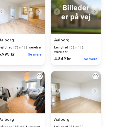
Aalborg
Aalborg
Lejlighed
|
78 m²
|
2 værelser
Lejlighed
|
52 m²
|
2
værelser
5.995 kr
Se mere
4.849 kr
Se mere
Aalborg
Aalborg
Lejlighed
|
35 m²
|
1 værelse
Lejlighed
|
53 m²
|
2