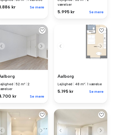
værelser
3.886 kr
Se mere
5.995 kr
Se mere
Aalborg
Aalborg
Lejlighed
|
52 m²
|
2
Lejlighed
|
48 m²
|
1 værelse
værelser
5.195 kr
Se mere
4.700 kr
Se mere