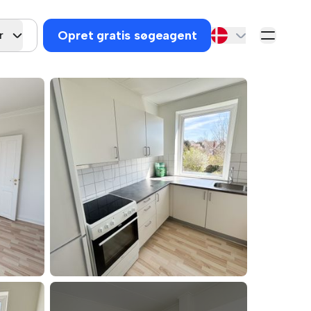
Opret gratis søgeagent
r