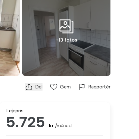
+13 fotos
Del
Gem
Rapportér
Lejepris
5.725
kr
/måned