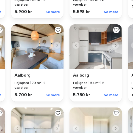
værelser
værelser
5.900 kr
5.598 kr
e
Se mere
Se mere
Aalborg
Aalborg
Lejlighed
|
70 m²
|
2
Lejlighed
|
54 m²
|
2
værelser
værelser
5.700 kr
5.750 kr
e
Se mere
Se mere