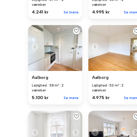
værelser
værelser
4.241 kr
4.995 kr
Se mere
Se mer
Aalborg
Aalborg
Lejlighed
|
58 m²
|
2
Lejlighed
|
53 m²
|
2
værelser
værelser
5.100 kr
4.975 kr
Se mere
Se mer