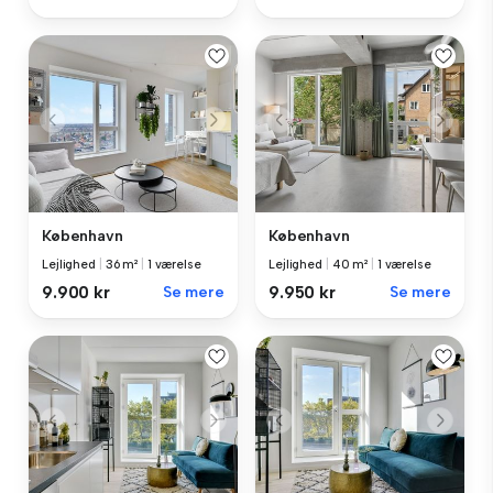
København
København
Lejlighed
|
36 m²
|
1 værelse
Lejlighed
|
40 m²
|
1 værelse
9.900 kr
Se mere
9.950 kr
Se mere