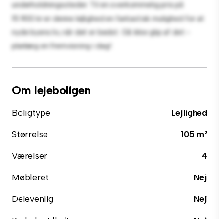
underholdningssteder. Til en overkommelig pris på
15.900 kr er denne lejlighed en fantastisk mulighed for at
nyde byens liv, når det er bedst. Gå ikke glip af det -
planlæg en fremvisning i dag!
Om lejeboligen
Boligtype
Lejlighed
Størrelse
105 m²
Værelser
4
Møbleret
Nej
Delevenlig
Nej