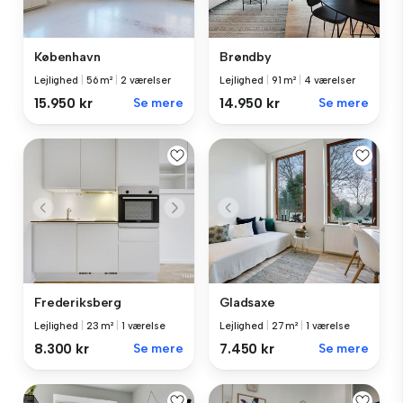
København
Brøndby
Lejlighed
|
56 m²
|
2 værelser
Lejlighed
|
91 m²
|
4 værelser
15.950 kr
Se mere
14.950 kr
Se mere
Frederiksberg
Gladsaxe
Lejlighed
|
23 m²
|
1 værelse
Lejlighed
|
27 m²
|
1 værelse
8.300 kr
Se mere
7.450 kr
Se mere