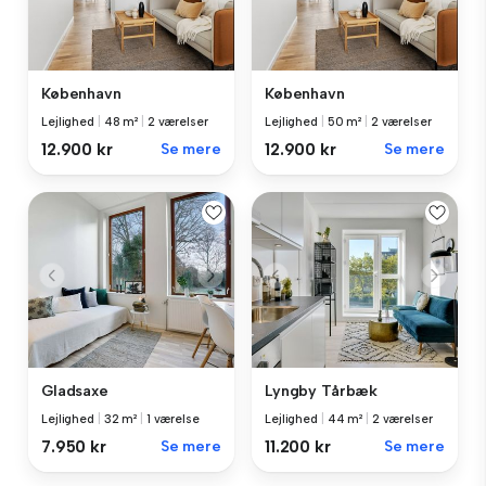
København
København
Lejlighed
|
48 m²
|
2 værelser
Lejlighed
|
50 m²
|
2 værelser
12.900 kr
Se mere
12.900 kr
Se mere
Gladsaxe
Lyngby Tårbæk
Lejlighed
|
32 m²
|
1 værelse
Lejlighed
|
44 m²
|
2 værelser
7.950 kr
Se mere
11.200 kr
Se mere