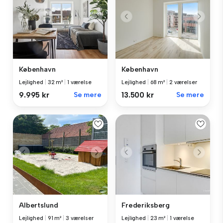
København
København
Lejlighed
|
32 m²
|
1 værelse
Lejlighed
|
68 m²
|
2 værelser
9.995 kr
Se mere
13.500 kr
Se mere
Albertslund
Frederiksberg
Lejlighed
|
91 m²
|
3 værelser
Lejlighed
|
23 m²
|
1 værelse