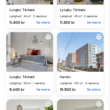
Lyngby Tårbæk
Lyngby Tårbæk
Lejlighed
|
46 m²
|
2 værelser
Lejlighed
|
45 m²
|
2 værelser
11.400 kr
Se mere
11.300 kr
Se mere
Lyngby Tårbæk
Herlev
Lejlighed
|
35 m²
|
1 værelse
Lejlighed
|
100 m²
|
4 værelser
8.600 kr
Se mere
15.500 kr
Se mere