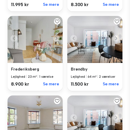
11.995 kr
Se mere
8.300 kr
Se mere
Frederiksberg
Brøndby
Lejlighed
|
23 m²
|
1 værelse
Lejlighed
|
64 m²
|
2 værelser
8.900 kr
Se mere
11.500 kr
Se mere