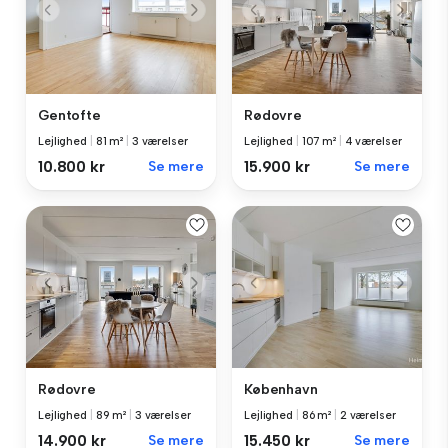
Gentofte
Rødovre
Lejlighed
|
81 m²
|
3 værelser
Lejlighed
|
107 m²
|
4 værelser
10.800 kr
Se mere
15.900 kr
Se mere
Rødovre
København
Lejlighed
|
89 m²
|
3 værelser
Lejlighed
|
86 m²
|
2 værelser
14.900 kr
Se mere
15.450 kr
Se mere