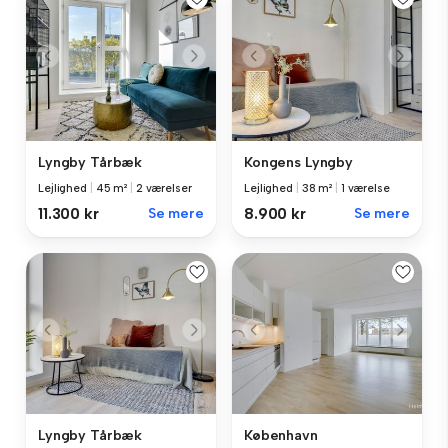
Lyngby Tårbæk
Kongens Lyngby
Lejlighed
|
45 m²
|
2 værelser
Lejlighed
|
38 m²
|
1 værelse
11.300 kr
Se mere
8.900 kr
Se mere
Lyngby Tårbæk
København