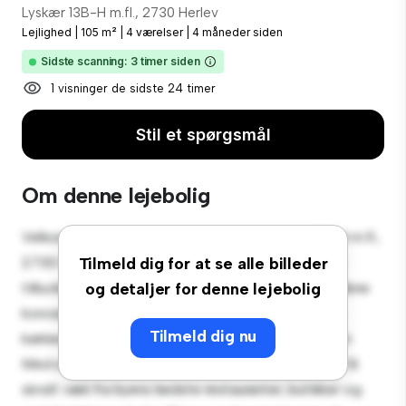
Lyskær 13B-H m.fl., 2730 Herlev
Lejlighed
|
105 m²
|
4 værelser
|
4 måneder siden
Sidste scanning: 3 timer siden
1 visninger de sidste 24 timer
Stil et spørgsmål
Om denne lejebolig
Velkommen til dit nye byferiested på Lyskær 13B-H m.fl.,
2730 Herlev! Denne moderne 4-værelses lejlighed
Tilmeld dig for at se alle billeder
tilbyder et stilfuldt og hyggeligt opholdsrum. Det åbne
og detaljer for denne lejebolig
koncept er perfekt til at underholde, og det slanke
Tilmeld dig nu
køkken er udstyret med de bedste hårde hvidevarer.
Med sin førsteklasses beliggenhed vil du være kun få
skridt væk fra byens bedste restauranter, butikker og