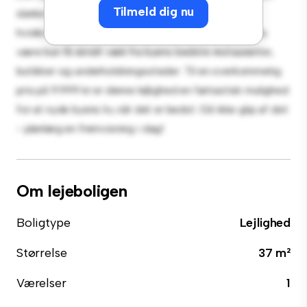
Tilmeld dig nu
slanke køkken er udstyret med de bedste hårde
hvidevarer. Med sin førsteklasses beliggenhed vil du
være kun få skridt væk fra byens bedste restauranter,
butikker og underholdningssteder. Til en overkommelig
pris på 9.999 kr er denne lejlighed en fantastisk mulighed
for at nyde byens liv, når det er bedst. Gå ikke glip af det
- planlæg en fremvisning i dag!
Om lejeboligen
Boligtype
Lejlighed
Størrelse
37 m²
Værelser
1