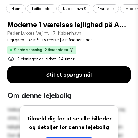
Hjem
Lejligheder
København S
1 værelse
Modern
Moderne 1 værelses lejlighed på Amager
Peder Lykkes Vej **, 1.7, København
Lejlighed
|
37 m²
|
1 værelse
|
3 måneder siden
Sidste scanning: 2 timer siden
2 visninger de sidste 24 timer
Stil et spørgsmål
Om denne lejebolig
Velkommen til dit nye byferiested på Peder Lykkes Vej
49A, 1.7, København! Denne moderne 1-værelses
Tilmeld dig for at se alle billeder
lejlighed tilbyder et stilfuldt og hyggeligt opholdsrum.
og detaljer for denne lejebolig
Det åbne koncept er perfekt til at underholde, og det