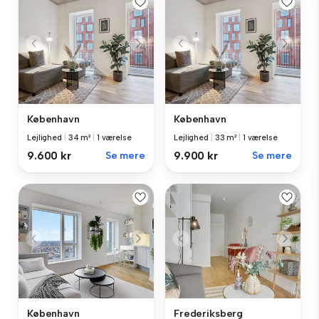
København
København
Lejlighed
|
34 m²
|
1 værelse
Lejlighed
|
33 m²
|
1 værelse
9.600 kr
Se mere
9.900 kr
Se mere
København
Frederiksberg