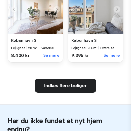
København S
København S
Lejlighed
|
28 m²
|
1 værelse
Lejlighed
|
34 m²
|
1 værelse
8.400 kr
Se mere
9.395 kr
Se mere
Indlæs flere boliger
Har du ikke fundet et nyt hjem
endnu?