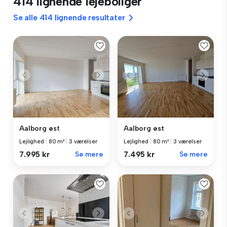
414 lignende lejeboliger
Se alle 414 lignende resultater
Aalborg øst
Aalborg øst
Lejlighed
|
80 m²
|
3 værelser
Lejlighed
|
80 m²
|
3 værelser
7.995 kr
Se mere
7.495 kr
Se mere