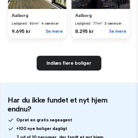
Aalborg
Aalborg
Lejlighed
|
86 m²
|
4 værelser
Lejlighed
|
77 m²
|
3 værelser
9.695 kr
Se mere
8.295 kr
Se mere
Indlæs flere boliger
Har du ikke fundet et nyt hjem
endnu?
Opret en gratis søgeagent
+100 nye boliger dagligt
7 ud af 10 personer, der fandt et nyt hjem,