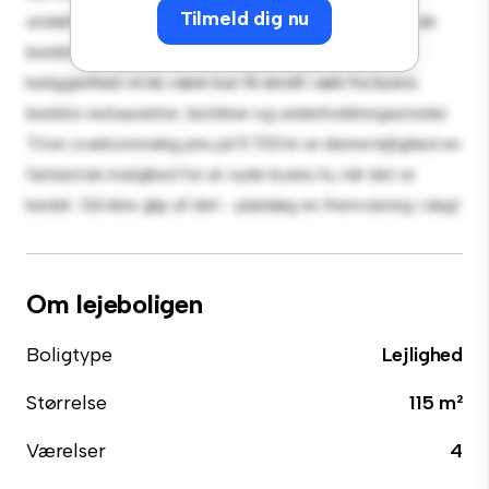
Tilmeld dig nu
underholde, og det slanke køkken er udstyret med de
bedste hårde hvidevarer. Med sin førsteklasses
beliggenhed vil du være kun få skridt væk fra byens
bedste restauranter, butikker og underholdningssteder.
Til en overkommelig pris på 11.700 kr er denne lejlighed en
fantastisk mulighed for at nyde byens liv, når det er
bedst. Gå ikke glip af det - planlæg en fremvisning i dag!
Om lejeboligen
Boligtype
Lejlighed
Størrelse
115 m²
Værelser
4