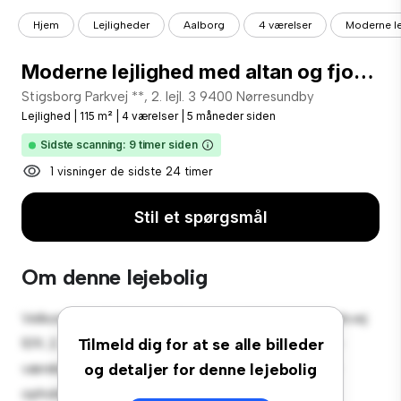
Hjem
Lejligheder
Aalborg
4 værelser
Moderne le
Moderne lejlighed med altan og fjordudsigt i Nørresundby
Stigsborg Parkvej **, 2. lejl. 3 9400 Nørresundby
Lejlighed
|
115 m²
|
4 værelser
|
5 måneder siden
Sidste scanning: 9 timer siden
1 visninger de sidste 24 timer
Stil et spørgsmål
Om denne lejebolig
Velkommen til dit nye byferiested på Stigsborg Parkvej
109, 2. lejl. 3 9400 Nørresundby! Denne moderne 4-
Tilmeld dig for at se alle billeder
værelses lejlighed tilbyder et stilfuldt og hyggeligt
og detaljer for denne lejebolig
opholdsrum. Det åbne koncept er perfekt til at