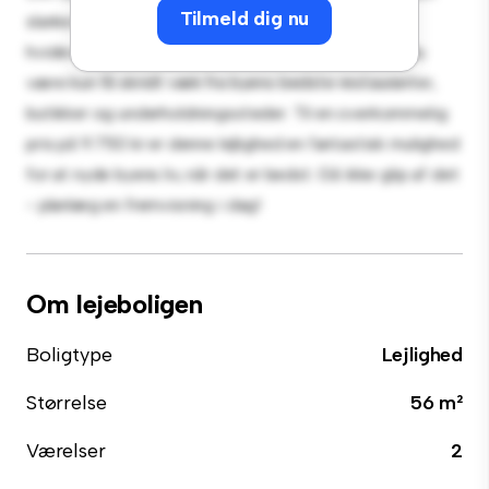
Tilmeld dig nu
slanke køkken er udstyret med de bedste hårde
hvidevarer. Med sin førsteklasses beliggenhed vil du
være kun få skridt væk fra byens bedste restauranter,
butikker og underholdningssteder. Til en overkommelig
pris på 9.750 kr er denne lejlighed en fantastisk mulighed
for at nyde byens liv, når det er bedst. Gå ikke glip af det
- planlæg en fremvisning i dag!
Om lejeboligen
Boligtype
Lejlighed
Størrelse
56 m²
Værelser
2