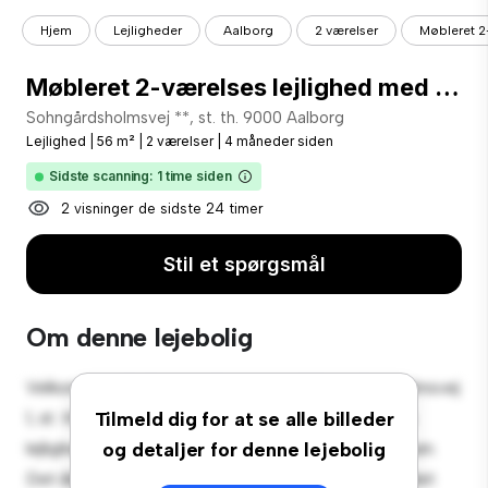
Hjem
Lejligheder
Aalborg
2 værelser
Møbleret 2-
Møbleret 2-værelses lejlighed med parkering
Sohngårdsholmsvej **, st. th. 9000 Aalborg
Lejlighed
|
56 m²
|
2 værelser
|
4 måneder siden
Sidste scanning: 1 time siden
2 visninger de sidste 24 timer
Stil et spørgsmål
Om denne lejebolig
Velkommen til dit nye byferiested på Sohngårdsholmsvej
1, st. th. 9000 Aalborg! Denne moderne 2-værelses
Tilmeld dig for at se alle billeder
lejlighed tilbyder et stilfuldt og hyggeligt opholdsrum.
og detaljer for denne lejebolig
Det åbne koncept er perfekt til at underholde, og det