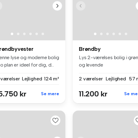
røndbyvester
Brøndby
enne lyse og moderne bolig
Lys 2-værelses bolig i grø
to plan er ideel for dig, d...
og levende
boligområdeVelind...
 værelser
Lejlighed
124 m²
2 værelser
Lejlighed
57 
5.750 kr
11.200 kr
Se mere
Se me