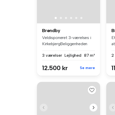
Brøndby
B
Veldisponeret 3-værelses i
E
KirkebjergBeliggenheden
a
bare 1...
km
3 værelser
Lejlighed
87 m²
2
12.500 kr
1
Se mere