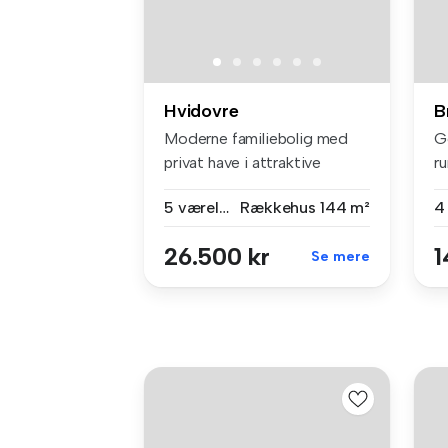
Hvidovre
B
Moderne familiebolig med
G
privat have i attraktive
r
Hvidovr...
le
5 værelser
Rækkehus
144 m²
4
26.500 kr
1
Se mere