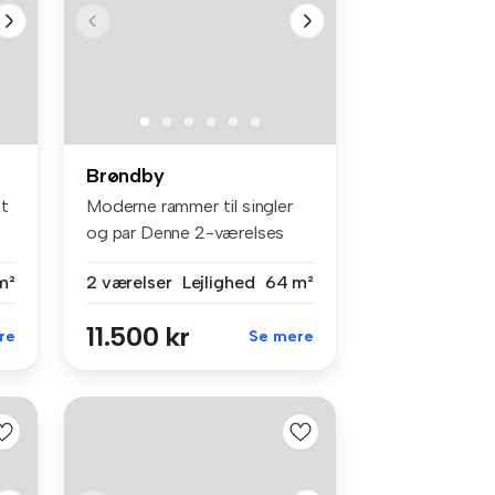
Brøndby
nt
Moderne rammer til singler
og par Denne 2-værelses
lejlig...
m²
2 værelser
Lejlighed
64 m²
11.500 kr
re
Se mere