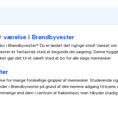
ler værelse i Brøndbyvester
 bo i Brøndbyvester? Du er landet det rigtige sted! Uanset om du
yvester et fantastisk sted at begynde din søgning. Denne hygge
lket gør det til et ideelt sted at bo for alle slags mennesker.
ter
tive for mange forskellige grupper af mennesker. Studerende og 
heder i Brøndbyvester på grund af den nemme adgang til byens c
ommelige end dem i centrum af København, men tilbyder stadi