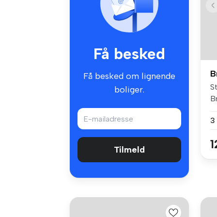
Få besked
B
Få besked om lignende
St
boliger.
B
e..
3
1
Tilmeld