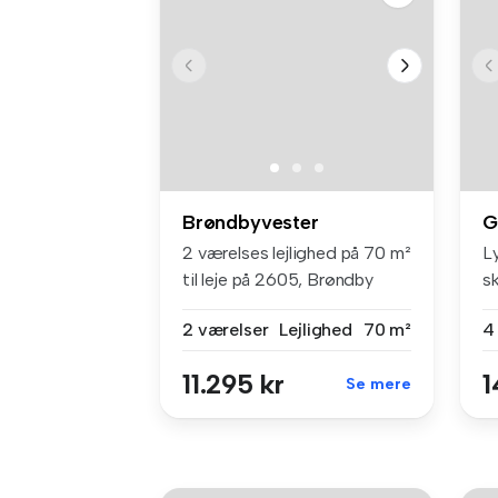
Brøndbyvester
G
2 værelses lejlighed på 70 m²
L
til leje på 2605, Brøndby
s
tr
2 værelser
Lejlighed
70 m²
4
11.295 kr
1
Se mere