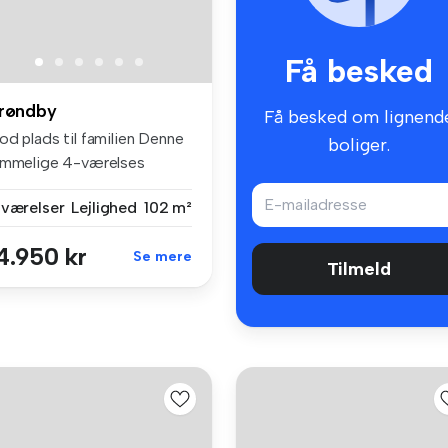
Få besked
røndby
Få besked om lignend
od plads til familien Denne
boliger.
ummelige 4-værelses
jligh...
 værelser
Lejlighed
102 m²
4.950 kr
Se mere
Tilmeld