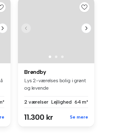
Brøndby
på
Lys 2-værelses bolig i grønt
og levende
boligområdeVelind...
m²
2 værelser
Lejlighed
64 m²
11.300 kr
re
Se mere