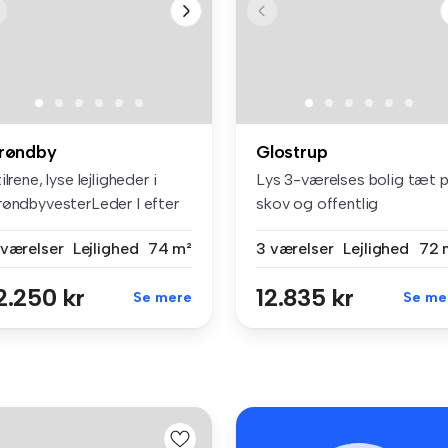
røndby
Glostrup
ilrene, lyse lejligheder i
Lys 3-værelses bolig tæt 
røndbyvesterLeder I efter
skov og offentlig
.
transportVe...
 værelser
Lejlighed
74 m²
3 værelser
Lejlighed
72 
2.250 kr
12.835 kr
Se mere
Se me