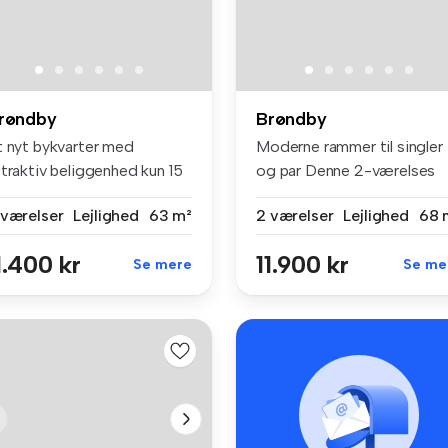
røndby
Brøndby
t nyt bykvarter med
Moderne rammer til singler
ttraktiv beliggenhed kun 15
og par Denne 2-værelses
 fra...
lejlig...
 værelser
Lejlighed
63 m²
2 værelser
Lejlighed
68 
1.400 kr
11.900 kr
Se mere
Se me