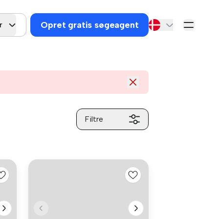
Opret gratis søgeagent
r
Filtre