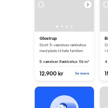
Glostrup
B
Stort 5-værelses rækkehus
D
med plads til hele familien.
i 
Ob...
5 værelser
Rækkehus
116 m²
4
12.900 kr
1
Se mere