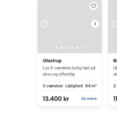
Glostrup
B
Lys 3-værelses bolig tæt på
H
skov og offentlig
d
transportVe...
e..
3 værelser
Lejlighed
84 m²
2
13.400 kr
1
Se mere