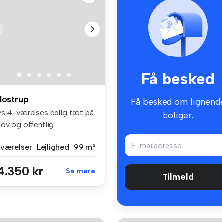
Få besked
lostrup
Få besked om lignend
ys 4-værelses bolig tæt på
boliger.
kov og offentlig
ansportVe...
 værelser
Lejlighed
99 m²
4.350 kr
Se mere
Tilmeld