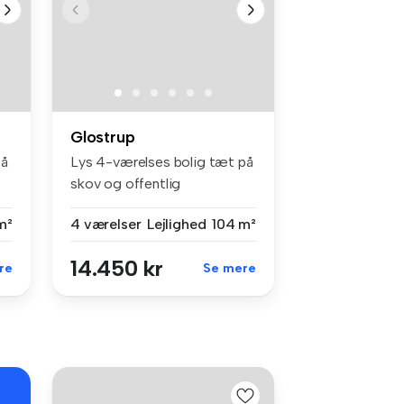
Glostrup
på
Lys 4-værelses bolig tæt på
skov og offentlig
transportVe...
m²
4 værelser
Lejlighed
104 m²
14.450 kr
re
Se mere