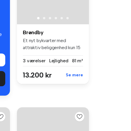
Brøndby
e
Et nyt bykvarter med
attraktiv beliggenhed kun 15
km fra...
3 værelser
Lejlighed
81 m²
13.200 kr
Se mere