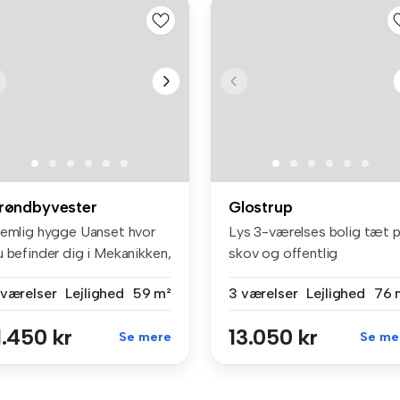
røndbyvester
Glostrup
jemlig hygge Uanset hvor
Lys 3-værelses bolig tæt 
u befinder dig i Mekanikken,
skov og offentlig
.
transportVe...
 værelser
Lejlighed
59 m²
3 værelser
Lejlighed
76 
1.450 kr
13.050 kr
Se mere
Se me