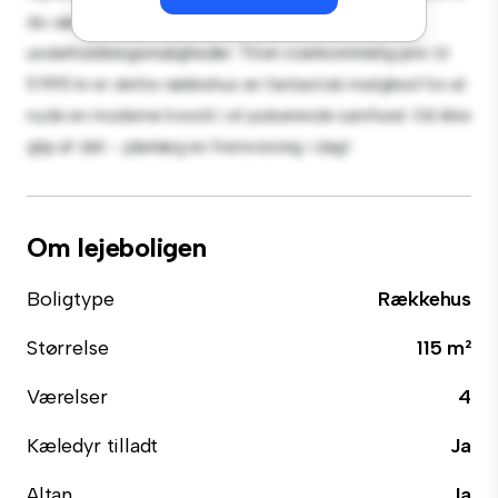
du være tæt på shopping, restauranter og
underholdningsmuligheder. Til en overkommelig pris til
11.995 kr er dette rækkehus en fantastisk mulighed for at
nyde en moderne livsstil i et pulserende samfund. Gå ikke
glip af det - planlæg en fremvisning i dag!
Om lejeboligen
Boligtype
Rækkehus
Størrelse
115 m²
Værelser
4
Kæledyr tilladt
Ja
Altan
Ja