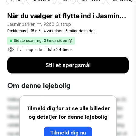
Hjem
Rækkehuse
Ribe
4 værelser
Når du vælger a
Når du vælger at flytte ind i Jasminparken, får du en tilbudspakke med i købet som en ekstra velkomstgave!
Jasminparken **, 9260 Gistrup
Rækkehus
|
115 m²
|
4 værelser
|
5 måneder siden
Sidste scanning: 3 timer siden
1 visninger de sidste 24 timer
Stil et spørgsmål
Om denne lejebolig
Velkommen til dit nye byhusreservat på Jasminparken 21,
9260 Gistrup! Dette rummelige 4-værelses rækkehus
Tilmeld dig for at se alle billeder
tilbyder et moderne og komfortabelt opholdsrum. Det
og detaljer for denne lejebolig
veldesignede layout giver masser af plads til afslapning
Tilmeld dig nu
og underholdning. Med sin førsteklasses beliggenhed vil