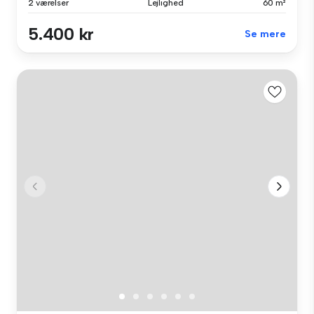
2 værelser
Lejlighed
60 m²
5.400 kr
Se mere