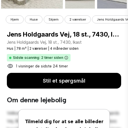
Hjem
Huse
Skjern
2 værelser
Jens Holdgaards Vej,
Jens Holdgaards Vej, 18 st., 7430, Ikast
Jens Holdgaards Vej, 18 st., 7430, Ikast
Hus
|
78 m²
|
2 værelser
|
4 måneder siden
Sidste scanning: 2 timer siden
1 visninger de sidste 24 timer
Stil et spørgsmål
Om denne lejebolig
Velkommen til din nye forstadsoase på Jens Holdgaards
Vej, 18 st., 7430, Ikast! Dette charmerende 2-værelses
Tilmeld dig for at se alle billeder