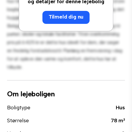
hus tilbyder et rummeligt og indbydende miljø. Den store
og detaljer for denne lejebolig
baghave er perfekt til udendørs sammenkomster, og det
Tilmeld dig nu
hyggelige interiør giver et behageligt tilbagetog.
Beliggende i et familievenligt kvarter, har du adgang til
parker, skoler og lokale faciliteter. Til en overkommelig
pris på 6.425 kr er dette hus ideelt for dem, der søger
en fredelig forstadslivsstil. Planlæg en fremvisning i dag
for at opleve den varme og komfort, dette hus har at
tilbyde.
Om lejeboligen
Boligtype
Hus
Størrelse
78 m²