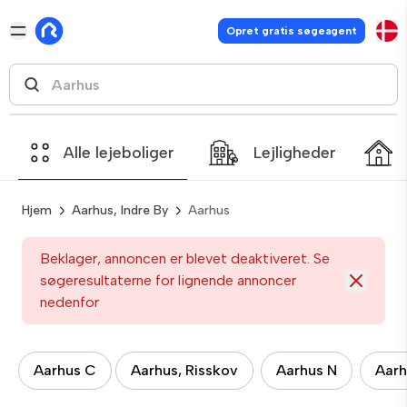
Opret gratis søgeagent
Alle lejeboliger
Lejligheder
Hjem
Aarhus, Indre By
Aarhus
Beklager, annoncen er blevet deaktiveret. Se
søgeresultaterne for lignende annoncer
nedenfor
Aarhus C
Aarhus, Risskov
Aarhus N
Aarh