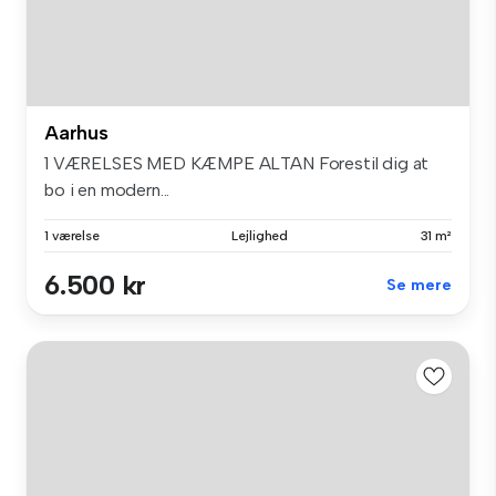
Aarhus
1 VÆRELSES MED KÆMPE ALTAN Forestil dig at
bo i en modern...
1 værelse
Lejlighed
31 m²
6.500 kr
Se mere