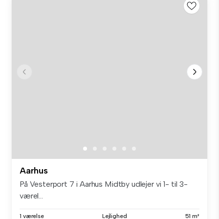
Aarhus
På Vesterport 7 i Aarhus Midtby udlejer vi 1- til 3-
værel...
1 værelse
Lejlighed
51 m²